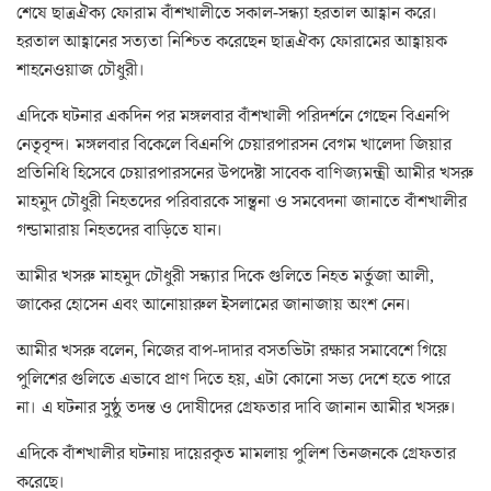
শেষে ছাত্রঐক্য ফোরাম বাঁশখালীতে সকাল-সন্ধ্যা হরতাল আহ্বান করে।
হরতাল আহ্বানের সত্যতা নিশ্চিত করেছেন ছাত্রঐক্য ফোরামের আহ্বায়ক
শাহনেওয়াজ চৌধুরী।
এদিকে ঘটনার একদিন পর মঙ্গলবার বাঁশখালী পরিদর্শনে গেছেন বিএনপি
নেতৃবৃন্দ। মঙ্গলবার বিকেলে বিএনপি চেয়ারপারসন বেগম খালেদা জিয়ার
প্রতিনিধি হিসেবে চেয়ারপারসনের উপদেষ্টা সাবেক বাণিজ্যমন্ত্রী আমীর খসরু
মাহমুদ চৌধুরী নিহতদের পরিবারকে সান্ত্বনা ও সমবেদনা জানাতে বাঁশখালীর
গন্ডামারায় নিহতদের বাড়িতে যান।
আমীর খসরু মাহমুদ চৌধুরী সন্ধ্যার দিকে গুলিতে নিহত মর্তুজা আলী,
জাকের হোসেন এবং আনোয়ারুল ইসলামের জানাজায় অংশ নেন।
আমীর খসরু বলেন, নিজের বাপ-দাদার বসতভিটা রক্ষার সমাবেশে গিয়ে
পুলিশের গুলিতে এভাবে প্রাণ দিতে হয়, এটা কোনো সভ্য দেশে হতে পারে
না। এ ঘটনার সুষ্ঠু তদন্ত ও দোষীদের গ্রেফতার দাবি জানান আমীর খসরু।
এদিকে বাঁশখালীর ঘটনায় দায়েরকৃত মামলায় পুলিশ তিনজনকে গ্রেফতার
করেছে।