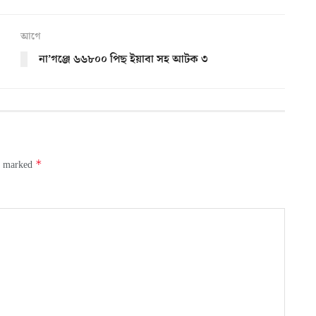
আগে
না’গঞ্জে ৬৬৮০০ পিছ ইয়াবা সহ আটক ৩
*
re marked