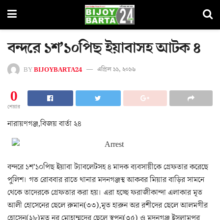
বন্দরে ১শ’১০পিছ ইয়াবাসহ আটক ৪
BY
BIJOYBARTA24
এপ্রিল ১১, ২০১৬
0
শেয়ার
নারায়ণগঞ্জ,বিজয় বার্তা ২৪
বন্দরে ১শ’১০পিছ ইয়াবা ট্যাবলেটসহ ৪ মাদক ব্যবসায়ীকে গ্রেফতার করেছে
পুলিশ। গত রোববার রাতে থানার মদনগঞ্জস্থ আকবর মিয়ার বাড়ির সামনে
থেকে তাদেরকে গ্রেফতার করা হয়। এরা হচ্ছে ফরাজীকান্দা এলাকার মৃত
আলী হোসেনের ছেলে রুমান(৩৩),মৃত হারুন অর রশীদের ছেলে আলমগীর
হোসেন(২৮)মৃত নূর মোহাম্মদের ছেলে স্বপন(৩৫) ও মদনগঞ্জ ইসলামপুর