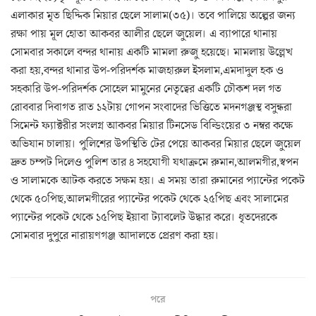
এলাকার মৃত ছিদ্দিক মিয়ার ছেলে সালাম(৩৫)। তবে পালিয়ে অল্পের জন্য
রক্ষা পায় মূল হোতা আকবর আলীর ছেলে জুয়েল। এ ব্যাপারে থানায়
সোমবার সকালে বন্দর থানায় একটি মামলা রুজু হয়েছে। মামলায় উল্লেখ
করা হয়,বন্দর থানার উপ-পরিদর্শক মাজহারুল ইসলাম,এমদাদুল হক ও
সহকারি উপ-পরিদর্শক সোহেল মামুনের নেতৃত্বের একটি চৌকশ দল গত
রোববার দিবাগত রাত ১২টায় গোপন সংবাদের ভিত্তিতে মদনগঞ্জস্থ বসুন্ধরা
সিমেন্ট ফ্যাক্টরীর সংলগ্ন আকবর মিয়ার টিনসেড বিল্ডিংয়ের ৩ নম্বর কক্ষে
অভিযান চালায়। পুলিশের উপস্থিতি টের পেয়ে আকবর মিয়ার ছেলে জুয়েল
দ্রুত চম্পট দিলেও পুলিশ তার ৪ সহযোগী যথাক্রমে রুমান,আলমগীর,স্বপন
ও সালামকে আটক করতে সক্ষম হয়। এ সময় তারা রুমানের প্যান্টের পকেট
থেকে ৫০পিছ,আলমগীরের প্যান্টের পকেট থেকে ২৫পিছ এবং সালামের
প্যান্টের পকেট থেকে ১৫পিছ ইয়াবা ট্যাবলেট উদ্ধার করে। ধৃতদেরকে
সোমবার দুপুরে নারায়ণগঞ্জ আদালতে প্রেরণ করা হয়।
পরে