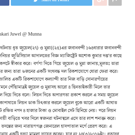
্ডের ঘটনায় ধৃত জুয়েল(২৭) ও মুন্না((২৫)এর জবানবন্দী ১৬৪ধারার জবানবন্দী
িয়র জুডিসিয়াল আদালতের বিজ্ঞ ম্যাজিষ্ট্রেট অশোক কুমার দত্ত’র কাছে
 অকপটে স্বীকার করে। বর্ণণা দিতে গিয়ে জুয়েল ও মুন্না জানায়,মূলতঃ তারা
াকার জন্য তারা ৬জনের একটি সংঘবদ্ধ দল রিকশাযোগে ঘোরা ফেরা করে।
টারীচালিত একটি রিকশাযোগে কল্যান্দী তার নিজ বাড়ি সোনারগাঁয়ের
সামনে পৌঁছামাত্রই জুয়েল ও মুন্নাসহ আরো ৪ ছিনতাইকারী মিলে তার
 দিয়ে দিতে বলে। লিয়ন দিতে অপারগতা প্রকাশ করলে এ সময় জুয়েল
রে। কোপাঘাতে লিয়ন ডাক চিৎকার করলে জুয়েল বুকে আরো একটি আঘাত
 রক্ষিত নগদ ৪ হাজার টাকা ও মোবাইল সেট ছিনিয়ে নেয়। পরে লিয়ন
সায়ী বাড়িতে খবর দিলে স্বজনরা ঘটনাস্থলে এসে তার লাশ শনাক্ত করে।
 তদন্তের জন্য নারায়ণগঞ্জ জেনারেল হাসপাতাল মর্গে প্রেরণ করে। এ
 থানায় একটি হত্যা মামলা দায়ের করেন। যার নং ২৪(৩)২০১৬ইং। ধৃতদের