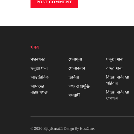
খবর
মহানগনর
খেলাধূলা
ফতুল্লা থানা
ফতুল্লা থানা
খোলাকলম
বন্দর থানা
আন্তর্জাতিক
জাতীয়
বিজয় বার্তা ২৪
পরিবার
আমাদের
তথ্য ও প্রযুক্তি
নারায়ণগঞ্জ
বিজয় বার্তা ২৪
পদপ্রার্থী
স্পেশাল
© 2020
BijoyBarta24
Design By
HostGine
.