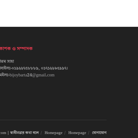
্রকাশক ও সম্পাদক
তম সাহা
োবাইলঃ-০১৯২২৭৫৮৮৮৯, ০১৭১২২৬৫৯৯৭।
েইলঃ-bijoybarta24@gmail.com
om | স্বাধীনতার কথা বলে
Homepage
Homepage
যোগাযোগ