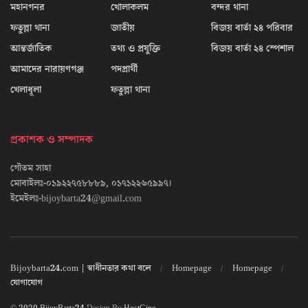
মহানগনর
খোলাকলম
বন্দর থানা
ফতুল্লা থানা
জাতীয়
বিজয় বার্তা ২৪ পরিবার
আন্তর্জাতিক
তথ্য ও প্রযুক্তি
বিজয় বার্তা ২৪ স্পেশাল
আমাদের নারায়ণগঞ্জ
পদপ্রার্থী
খেলাধূলা
ফতুল্লা থানা
প্রকাশক ও সম্পাদক
গৌতম সাহা
মোবাইলঃ-০১৯২২৭৫৮৮৮৯, ০১৭১২২৬৫৯৯৭।
ইমেইলঃ-bijoybarta24@gmail.com
Bijoybarta24.com | স্বাধীনতার কথা বলে
Homepage
Homepage
যোগাযোগ