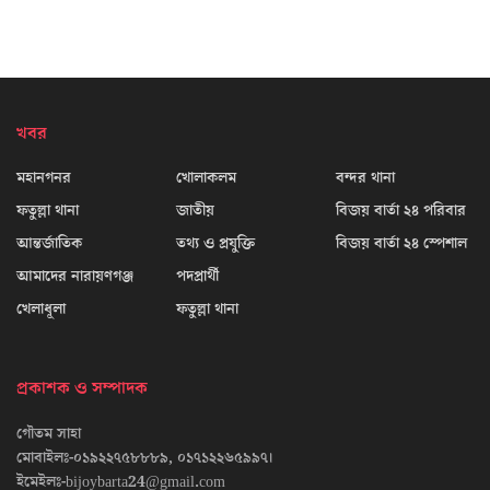
খবর
মহানগনর
খোলাকলম
বন্দর থানা
ফতুল্লা থানা
জাতীয়
বিজয় বার্তা ২৪ পরিবার
আন্তর্জাতিক
তথ্য ও প্রযুক্তি
বিজয় বার্তা ২৪ স্পেশাল
আমাদের নারায়ণগঞ্জ
পদপ্রার্থী
খেলাধূলা
ফতুল্লা থানা
প্রকাশক ও সম্পাদক
গৌতম সাহা
মোবাইলঃ-০১৯২২৭৫৮৮৮৯, ০১৭১২২৬৫৯৯৭।
ইমেইলঃ-bijoybarta24@gmail.com