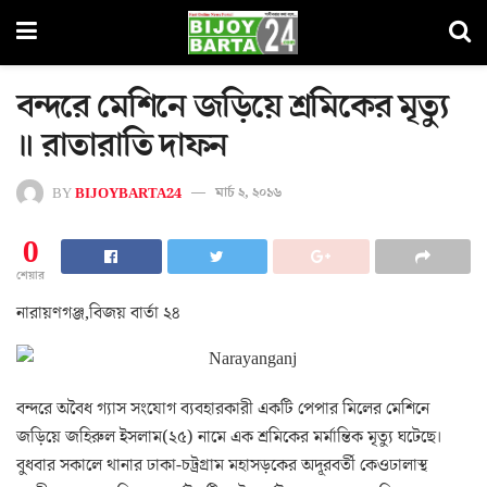
বন্দরে মেশিনে জড়িয়ে শ্রমিকের মৃত্যু
॥ রাতারাতি দাফন
BY
BIJOYBARTA24
মার্চ ২, ২০১৬
0
শেয়ার
নারায়ণগঞ্জ,বিজয় বার্তা ২৪
বন্দরে অবৈধ গ্যাস সংযোগ ব্যবহারকারী একটি পেপার মিলের মেশিনে
জড়িয়ে জহিরুল ইসলাম(২৫) নামে এক শ্রমিকের মর্মান্তিক মৃত্যু ঘটেছে।
বুধবার সকালে থানার ঢাকা-চট্রগ্রাম মহাসড়কের অদূরবর্তী কেওঢালাস্থ