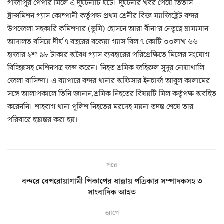
গাজীপুর পেপার মিলে এ দুর্ঘটনাটি ঘটে। দুর্ঘটনার খবর পেয়ে তিতাস
ট্রান্সমিশন গ্যাস কোম্পানী কর্তৃপক্ষ প্রথম শ্রেনীর বিজ্ঞ ম্যাজিষ্ট্রেট বন্দর
উপজেলা সহকারি কমিশণার (ভূমি) হোসনে আরা বীনা’র নেতৃত্বে ভ্রাম্যমান
আদালত বসিয়ে দীর্ঘ ৭ বছরের বকেয়া গ্যাস বিল ৭ কোটি ৩৩লাখ ৬৬
হাজার ২শ’ ৯৮ টাকার অবৈধ গ্যাস ব্যবহারের পরিপ্রেক্ষিতে মিলের সংযোগ
বিচ্ছিন্নসহ মেশিনপত্র জব্দ করেন। নিহত শ্রমিক জহিরুল সুদূর নোয়াখালি
জেলা বাসিন্দা। এ ব্যাপারে বন্দর থানার অফিসার ইনচার্জ আবুল কালামের
সঙ্গে আলাপকালে তিনি জানান,শ্রমিক নিহতের বিষয়টি মিল কর্তৃপক্ষ অবহিত
করেননি। শাহবাগ থানা পুলিশ নিহতের মরদেহ ময়না তদন্ত শেষে তার
পরিবারে হস্তান্তর করা হয়।
পরে
বন্দরে বেপরোয়াগামী পিকাপের ধাক্কায় পত্রিকার সম্পাদকসহ ৩
সাংবাদিক আহত
আগে