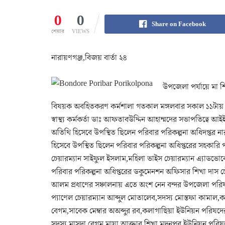
0
0
Share on Facebook
শেয়ার
VIEWS
নারায়ণগঞ্জ,বিজয় বার্তা ২৪
উপজেলা পর্যায়ে মা শিশ
বিষয়ক অবহিতকরণ কর্মশালা গতকাল মঙ্গলবার সকাল ১১টায় নবীগ
স্বাস্থ্য কর্মকর্তা ডাঃ আফতাবউদ্দিন আহাম্মদের সভাপতিত্ব
অতিথি হিসেবে উপস্থিত ছিলেন পরিবার পরিকল্পনা অধিদপ্তর 
হিসেবে উপস্থিত ছিলেন পরিবার পরিকল্পনা অধিপ্তরের সহকা
চেয়ারম্যান সাইফুল ইসলাম,মহিলা ভাইস চেয়ারম্যান এ্যাডভোক
পরিবার পরিকল্পনা অধিপ্তরের ডকুমেনশন অফিসার শিখা দাস চৌধুর
আলম প্রধাণের সঞ্চালনায় এতে অংশ নেন বন্দর উপজেলা পরি
প্যাণেল চেয়ারম্যান আব্দুল মোতালেব,সদস্য মোস্তফা কামাল
বেগম,সাবেক মেম্বার অঅব্দুর রব,কলাগাছিয়া ইউনিয়ন পরিষদ
সদস্য মাসুদা বেগম,মায়া আক্তার শিখা,মদনপুর ইউনিয়ন পরিষদ