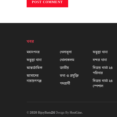
খবর
মহানগনর
খেলাধূলা
ফতুল্লা থানা
ফতুল্লা থানা
খোলাকলম
বন্দর থানা
আন্তর্জাতিক
জাতীয়
বিজয় বার্তা ২৪
পরিবার
আমাদের
তথ্য ও প্রযুক্তি
নারায়ণগঞ্জ
বিজয় বার্তা ২৪
পদপ্রার্থী
স্পেশাল
© 2020
BijoyBarta24
Design By
HostGine
.