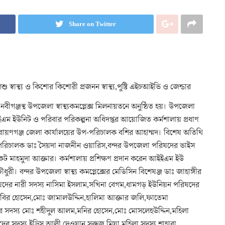
Share on Twitter
ু স্বাস্থ্য ও কিশোর কিশোরী প্রজনন স্বাস্থ্য,পুষ্টি এইচআইভি ও জেন্ডার
ঞ্জস্থ উপজেলা স্বাস্থ্যকমপ্লেক্স মিলনায়তনে অনুষ্ঠিত হয়। উপজেলা
ে আইইএম ইউনিট ও পরিবার পরিকল্পনা অধিদপ্তর আয়োজিত কর্মশালায় প্রধাণ
নারায়ণগঞ্জ জেলা কার্যালয়ের উপ-পরিচালক বশির আহাম্মদ। বিশেষ অতিথি
রি পরিচালক ডাঃ সৈয়দা নাজনীন ওয়ারিস,বন্দর উপজেলা পরিষদের ভাইস
েট মাহমুদা আক্তার। কর্মশালায় প্রশিক্ষণ প্রদান করেন আইইএম ইউ
ী। বন্দর উপজেলা স্বাস্থ্য কমপ্লেক্সের মেডিসিন বিশেষঞ্জ ডাঃ জাহাঙ্গীর
ষদের নারী সদস্য নাসিমা ইসলাম,সখিনা বেগম,ধামগড় ইউনিয়ন পরিষদের
,কবির হোসেন,মোঃ জামালউদ্দিন,হালিমা আক্তার জলি,ফাতেমা
ের সদস্য মোঃ শহীদুল আলম,মনির হোসেন,মোঃ মোসলেহউদ্দিন,মহিলা
ের সদস্য ইদ্রিস আলী দেওয়ান,সুরুজ মিয়া,মহিলা সদস্য শাহারা