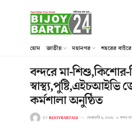
হোম
জাতীয়
মহানগর
শহরের বাইরে
বন্দরে মা-শিশু,কিশোর
স্বাস্থ্য,পুষ্টি,এইচআইভ
কর্মশালা অনুষ্ঠিত
BY
BIJOYBARTA24
ফেব্রুয়ারি ৯, ২০১৬
in
বন্দর থা