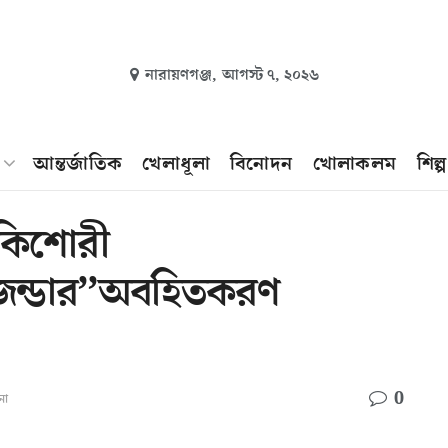
নারায়ণগঞ্জ,
আগস্ট ৭, ২০২৬
আন্তর্জাতিক
খেলাধূলা
বিনোদন
খোলাকলম
শিল্
-কিশোরী
ি জেন্ডার’’অবহিতকরণ
0
না