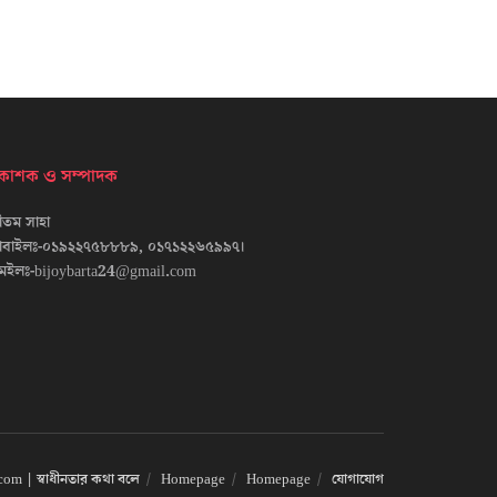
্রকাশক ও সম্পাদক
তম সাহা
োবাইলঃ-০১৯২২৭৫৮৮৮৯, ০১৭১২২৬৫৯৯৭।
েইলঃ-bijoybarta24@gmail.com
om | স্বাধীনতার কথা বলে
Homepage
Homepage
যোগাযোগ