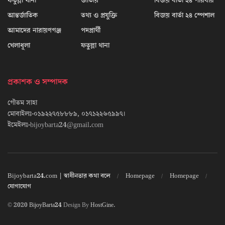
ফতুল্লা থানা
জাতীয়
বিজয় বার্তা ২৪ পরিবার
আন্তর্জাতিক
তথ্য ও প্রযুক্তি
বিজয় বার্তা ২৪ স্পেশাল
আমাদের নারায়ণগঞ্জ
পদপ্রার্থী
খেলাধূলা
ফতুল্লা থানা
প্রকাশক ও সম্পাদক
গৌতম সাহা
মোবাইলঃ-০১৯২২৭৫৮৮৮৯, ০১৭১২২৬৫৯৯৭।
ইমেইলঃ-bijoybarta24@gmail.com
Bijoybarta24.com | স্বাধীনতার কথা বলে
Homepage
Homepage
যোগাযোগ
© 2020
BijoyBarta24
Design By
HostGine
.