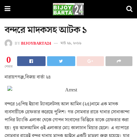
বন্দরে মাদকসহ আটক ১
BY
BIJOYBARTA24
মার্চ ২৯, ২০১৬
0
শেয়ার
নারায়ণগঞ্জ,বিজয় বার্তা ২৪
বন্দরে ১৫পিছ ইয়াবা ট্যাবলেটসহ আল আমিন (২৫)নামে এক মাদক
ব্যবসায়ীকে গ্রেফতার করেছে পুলিশ। গত সোমবার রাতে থানার সোনাকান্দা
পানির ট্যাংকি এলাকা থেকে গোপন সংবাদের ভিত্তিতে তাকে গ্রেফতার করা
হয়। ধৃত আলআমিন ওই এলাকার মোঃ কালাচান মিয়ার ছেলে। এ ব্যাপারে
সোমবার রাতেই বন্দর থানায় মাদক আইনে একটি মামলা রুজু হয়েছে। যার