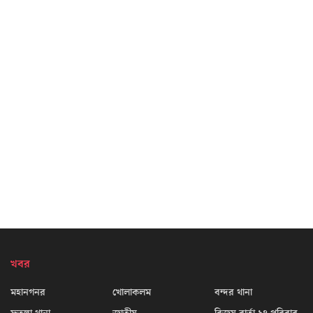
খবর
মহানগনর
খোলাকলম
বন্দর থানা