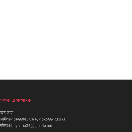
্রকাশক ও সম্পাদক
তম সাহা
োবাইলঃ-০১৯২২৭৫৮৮৮৯, ০১৭১২২৬৫৯৯৭।
েইলঃ-bijoybarta24@gmail.com