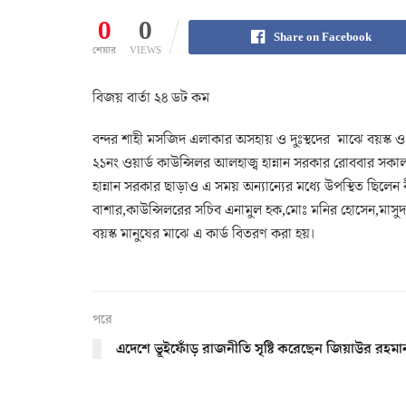
0
0
Share on Facebook
শেয়ার
VIEWS
বিজয় বার্তা ২৪ ডট কম
বন্দর শাহী মসজিদ এলাকার অসহায় ও দুঃস্থদের মাঝে বয়স্ক ও প
২১নং ওয়ার্ড কাউন্সিলর আলহাজ্ব হান্নান সরকার রোববার সকাল
হান্নান সরকার ছাড়াও এ সময় অন্যান্যের মধ্যে উপস্থিত ছিল
বাশার,কাউন্সিলরের সচিব এনামুল হক,মোঃ মনির হোসেন,মাসুদ 
বয়স্ক মানুষের মাঝে এ কার্ড বিতরণ করা হয়।
পরে
এদেশে ভূইফোঁড় রাজনীতি সৃষ্টি করেছেন জিয়াউর রহমা