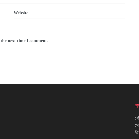
Website
 the next time I comment.
প
গৌ
ম
ইম