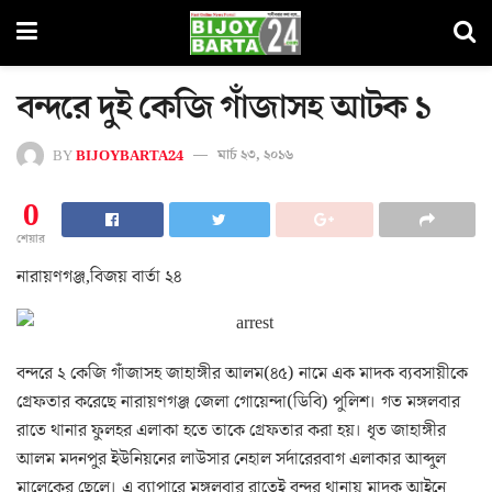
বন্দরে দুই কেজি গাঁজাসহ আটক ১
BY
BIJOYBARTA24
মার্চ ২৩, ২০১৬
0
শেয়ার
নারায়ণগঞ্জ,বিজয় বার্তা ২৪
বন্দরে ২ কেজি গাঁজাসহ জাহাঙ্গীর আলম(৪৫) নামে এক মাদক ব্যবসায়ীকে
গ্রেফতার করেছে নারায়ণগঞ্জ জেলা গোয়েন্দা(ডিবি) পুলিশ। গত মঙ্গলবার
রাতে থানার ফুলহর এলাকা হতে তাকে গ্রেফতার করা হয়। ধৃত জাহাঙ্গীর
আলম মদনপুর ইউনিয়নের লাউসার নেহাল সর্দারেরবাগ এলাকার আব্দুল
মালেকের ছেলে। এ ব্যাপারে মঙ্গলবার রাতেই বন্দর থানায় মাদক আইনে