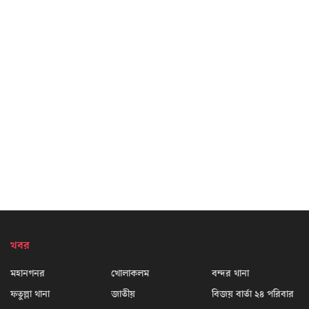
খবর
মহানগনর
খোলাকলম
বন্দর থানা
ফতুল্লা থানা
জাতীয়
বিজয় বার্তা ২৪ পরিবার