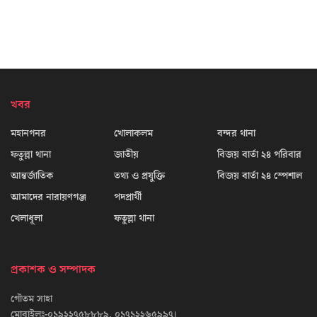
খবর
মহানগনর
খোলাকলম
বন্দর থানা
ফতুল্লা থানা
জাতীয়
বিজয় বার্তা ২৪ পরিবার
আন্তর্জাতিক
তথ্য ও প্রযুক্তি
বিজয় বার্তা ২৪ স্পেশাল
আমাদের নারায়ণগঞ্জ
পদপ্রার্থী
খেলাধূলা
ফতুল্লা থানা
প্রকাশক ও সম্পাদক
গৌতম সাহা
মোবাইলঃ-০১৯২২৭৫৮৮৮৯, ০১৭১২২৬৫৯৯৭।