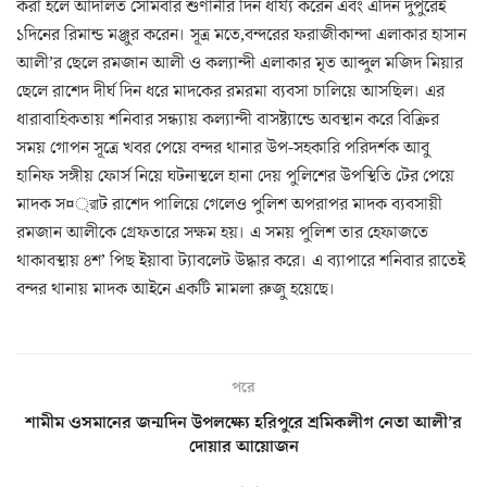
করা হলে আদালত সোমবার শুণানীর দিন ধার্য্য করেন এবং এদিন দুপুরেই
১দিনের রিমান্ড মঞ্জুর করেন। সূত্র মতে,বন্দরের ফরাজীকান্দা এলাকার হাসান
আলী’র ছেলে রমজান আলী ও কল্যান্দী এলাকার মৃত আব্দুল মজিদ মিয়ার
ছেলে রাশেদ দীর্ঘ দিন ধরে মাদকের রমরমা ব্যবসা চালিয়ে আসছিল। এর
ধারাবাহিকতায় শনিবার সন্ধ্যায় কল্যান্দী বাসষ্ট্যান্ডে অবস্থান করে বিক্রির
সময় গোপন সূত্রে খবর পেয়ে বন্দর থানার উপ-সহকারি পরিদর্শক আবু
হানিফ সঙ্গীয় ফোর্স নিয়ে ঘটনাস্থলে হানা দেয় পুলিশের উপস্থিতি টের পেয়ে
মাদক স¤্রাট রাশেদ পালিয়ে গেলেও পুলিশ অপরাপর মাদক ব্যবসায়ী
রমজান আলীকে গ্রেফতারে সক্ষম হয়। এ সময় পুলিশ তার হেফাজতে
থাকাবস্থায় ৪শ’ পিছ ইয়াবা ট্যাবলেট উদ্ধার করে। এ ব্যাপারে শনিবার রাতেই
বন্দর থানায় মাদক আইনে একটি মামলা রুজু হয়েছে।
পরে
শামীম ওসমানের জন্মদিন উপলক্ষ্যে হরিপুরে শ্রমিকলীগ নেতা আলী’র
দোয়ার আয়োজন