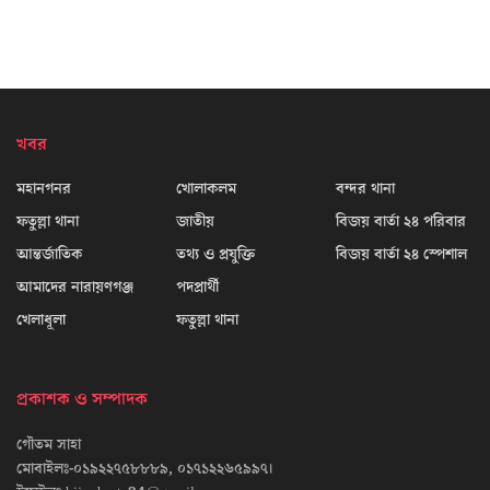
খবর
মহানগনর
খোলাকলম
বন্দর থানা
ফতুল্লা থানা
জাতীয়
বিজয় বার্তা ২৪ পরিবার
আন্তর্জাতিক
তথ্য ও প্রযুক্তি
বিজয় বার্তা ২৪ স্পেশাল
আমাদের নারায়ণগঞ্জ
পদপ্রার্থী
খেলাধূলা
ফতুল্লা থানা
প্রকাশক ও সম্পাদক
গৌতম সাহা
মোবাইলঃ-০১৯২২৭৫৮৮৮৯, ০১৭১২২৬৫৯৯৭।