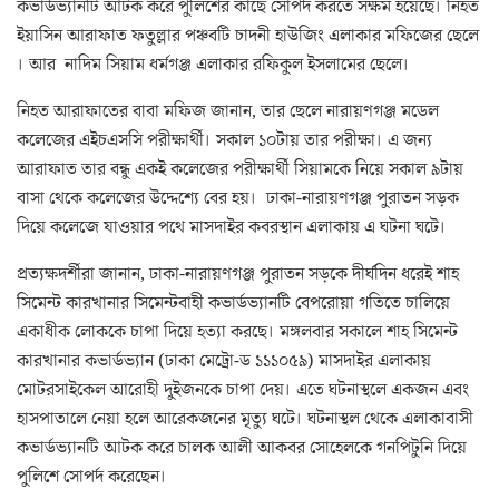
কভার্ডভ্যানটি আটক করে পুলিশের কাছে সোপর্দ করতে সক্ষম হয়েছে। নিহত
ইয়াসিন আরাফাত ফতুল্লার পঞ্চবটি চাদনী হাউজিং এলাকার মফিজের ছেলে
। আর নাদিম সিয়াম ধর্মগঞ্জ এলাকার রফিকুল ইসলামের ছেলে।
নিহত আরাফাতের বাবা মফিজ জানান, তার ছেলে নারায়ণগঞ্জ মডেল
কলেজের এইচএসসি পরীক্ষার্থী। সকাল ১০টায় তার পরীক্ষা। এ জন্য
আরাফাত তার বন্ধু একই কলেজের পরীক্ষার্থী সিয়ামকে নিয়ে সকাল ৯টায়
বাসা থেকে কলেজের উদ্দেশ্যে বের হয়। ঢাকা-নারায়ণগঞ্জ পুরাতন সড়ক
দিয়ে কলেজে যাওয়ার পথে মাসদাইর কবরস্থান এলাকায় এ ঘটনা ঘটে।
প্রত্যক্ষদর্শীরা জানান, ঢাকা-নারায়ণগঞ্জ পুরাতন সড়কে দীর্ঘদিন ধরেই শাহ
সিমেন্ট কারখানার সিমেন্টবাহী কভার্ডভ্যানটি বেপরোয়া গতিতে চালিয়ে
একাধীক লোককে চাপা দিয়ে হত্যা করছে। মঙ্গলবার সকালে শাহ সিমেন্ট
কারখানার কভার্ডভ্যান (ঢাকা মেট্রো-ড ১১১০৫৯) মাসদাইর এলাকায়
মোটরসাইকেল আরোহী দুইজনকে চাপা দেয়। এতে ঘটনাস্থলে একজন এবং
হাসপাতালে নেয়া হলে আরেকজনের মৃত্যু ঘটে। ঘটনাস্থল থেকে এলাকাবাসী
কভার্ডভ্যানটি আটক করে চালক আলী আকবর সোহেলকে গনপিটুনি দিয়ে
পুলিশে সোপর্দ করেছেন।