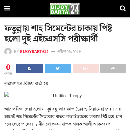
ফতুল্লায় শাহ সিমেন্টের চাকায় পিষ্ট
হলো দুই এইচএসসি পরীক্ষার্থী
BY
BIJOYBARTA24
এপ্রিল ২৬, ২০১৬
0
শেয়ার
নারায়ণগঞ্জ,বিজয় বার্তা ২৪
আর পরীক্ষা দেয়া হলো না দুই বন্ধু আরাফাত (১৯) ও সিয়ামের(২০) । এর
আগেই শাহ সিমেন্টের দৈত্যকার ঘাতক কভার্ডভ্যানের চাকায় পিষ্ট হয়ে প্রান
চলে গেছে তাদের। স্থানীয় লোকজন ঘাতক চালক আলী আকবরসহ