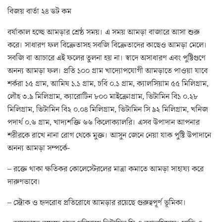
বিজয় বার্তা ২৪ ডট কম
বর্ষাকাল হচ্ছে আমড়ার শ্রেষ্ঠ সময়। এ সময় আমড়া বাজারে আসা শুরু
করে। সাধারণ ফল বিক্রেতাসহ সবজি বিক্রেতাদের কাছেও আমড়া মেলে।
সবজি বা আচারে এই ফলের তুলনা হয় না। স্বাদে অসাধারণ এবং পুষ্টিগুণে
অনন্য আমড়া ফল। প্রতি ১০০ গ্রাম খাদ্যোপযোগী আমড়াতে পাওয়া যাবে
শর্করা ১৫ গ্রাম, আমিষ ১.১ গ্রাম, চর্বি ০.১ গ্রাম, ক্যালসিয়াম ৫৫ মিলিগ্রাম,
লৌহ ৩.৯ মিলিগ্রাম, ক্যারোটিন ৮০০ মাইক্রোগ্রাম, ভিটামিন বি১ ০.২৮
মিলিগ্রাম, ভিটামিন বি২ ০.০৪ মিলিগ্রাম, ভিটামিন সি ৯২ মিলিগ্রাম, খনিজ
পদার্থ ০.৬ গ্রাম, খাদ্যশক্তি ৬৬ কিলোক্যালরি। এসব উপাদান আপনার
শরীরকে রাখে নানা রোগ থেকে মুক্ত। আসুন জেনে নেয়া যাক পুষ্টি উপাদানে
অনন্য আমড়া সম্পর্কে-
– রক্তে থাকা ক্ষতিকর কোলেস্টেরলের মাত্রা কমাতে আমড়া সাহায্য করে
দারুণভাবে।
– স্ট্রোক ও হৃদরোধ প্রতিরোধে আমড়ার রয়েছে গুরুত্বপূর্ণ ভূমিকা।