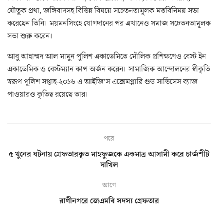
যৌতুক প্রথা, জঙ্গিবাদসহ বিভিন্ন বিষয়ে সচেতনতামূলক মতবিনিময় সভা
করেছেন তিনি। ময়মনসিংহে যোগদানের পর এখানেও সমাজ সচেতনতামূলক
সভা শুরু করেন।
আবু আহাম্মদ আল মামুন পুলিশ একাডেমিতে মৌলিক প্রশিক্ষণেও বেস্ট ইন
একাডেমিক ও বেস্টম্যান কাপ অর্জন করেন। সামাজিক আন্দোলনের স্বীকৃতি
স্বরূপ পুলিশ সপ্তাহ-২০১৬ এ আইজি’স এক্সেমপ্লারি গুড সার্ভিসেস ব্যাজ
পাওয়ারও কৃতিত্ব রয়েছে তার।
পরে
৫ খুনের ঘটনায় গ্রেফতারকৃত মাহফুজকে একমাত্র আসামী করে চার্জশীট
দাখিল
আগে
রাণীনগরে জেএমবি সদস্য গ্রেফতার