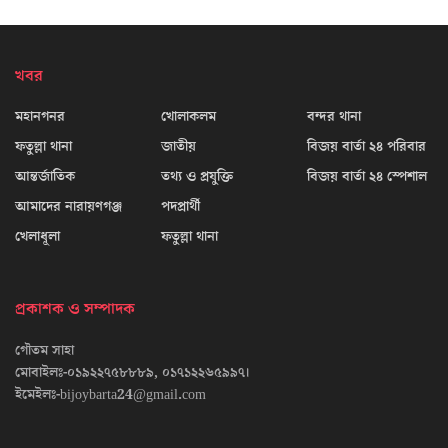
খবর
মহানগনর
খোলাকলম
বন্দর থানা
ফতুল্লা থানা
জাতীয়
বিজয় বার্তা ২৪ পরিবার
আন্তর্জাতিক
তথ্য ও প্রযুক্তি
বিজয় বার্তা ২৪ স্পেশাল
আমাদের নারায়ণগঞ্জ
পদপ্রার্থী
খেলাধূলা
ফতুল্লা থানা
প্রকাশক ও সম্পাদক
গৌতম সাহা
মোবাইলঃ-০১৯২২৭৫৮৮৮৯, ০১৭১২২৬৫৯৯৭।
ইমেইলঃ-bijoybarta24@gmail.com