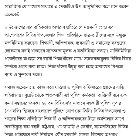
সামাজিক যোগাযোগ মাধ্যমে এ পেজটিও উপ-আনুষ্ঠানিক বলে মনে করেন
অনেকেই।
এ উদ্যোগের ধারাবাহিকতায় অপরাধ প্রতিরোধে ময়মনসিংহ ও এর
আশেপাশের বিভিন্ন উপজেলার শিক্ষা প্রতিষ্ঠানে ছাত্র-ছাত্রীদের সঙ্গে উন্মুক্ত
মতবিনিময় করছেন। শিক্ষার্থী, অভিভাবক, ব্যবসায়ী ও সমাজের সর্বস্তরের
লোকজন সবাই থাকছেন সচেতনতামূলক এ মতবিনিময় সভায়। মাল্টিমিডিয়া
প্রজেক্টরের মাধ্যমে সব বয়সী শিক্ষার্থীদের মাঝে সচেতনতামূলক বিভিন্ন বিষয়
সর্ম্পকে প্রচার করা হচ্ছে। শিক্ষার্থীদের উদ্বুদ্ধ করা হচ্ছে অন্যায়ের বিপক্ষে,
ন্যায় ও সুন্দরের পক্ষে।
সমাজ সচেতনতায় কাজ করে যাওয়া এ পুলিশ অফিসারের গ্রাামের বাড়ি
গাইবান্ধায়। বুয়েট থেকে স্নাতকধারী এই পুলিশ কর্মকর্তা ব্যক্তিজীবনে এক
কন্যা সন্তানের জনক। ২২ তম বিসিএস’র মাধ্যমে সহকারী পুলিশ সুপার
(এএসপি) হিসেবে বাংলাদেশ পুলিশে যোগ দেন তিনি। বিভিন্ন উপজেলা ও
শহরের শিক্ষা প্রতিষ্ঠানে শিক্ষার্থী ও অভিভাবকদের নিয়ে কর্মশালার আগে
চাকরিসূত্রে বাগেরহাট, চট্টগ্রাম, খাগড়াছড়ি ও ফেনীর, ময়মনসিংহের বিভিন্ন
শিক্ষা প্রতিষ্ঠানে নারী নির্যাতন, যৌন হয়রানি, মাদক, কিশোর অপরাধ,