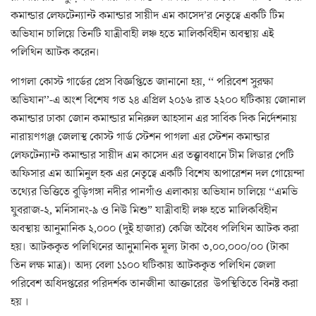
কমান্ডার লেফটেন্যান্ট কমান্ডার সায়ীদ এম কাসেদ’র নেতৃত্বে একটি টিম
অভিযান চালিয়ে তিনটি যাত্রীবাহী লঞ্চ হতে মালিকবিহীন অবস্থায় এই
পলিথিন আটক করেন।
পাগলা কোস্ট গার্ডের প্রেস বিজ্ঞপ্তিতে জানানো হয়, ‘‘ পরিবেশ সুরক্ষা
অভিযান’’-এ অংশ বিশেষ গত ২৪ এপ্রিল ২০১৬ রাত ২২০০ ঘটিকায় জোনাল
কমান্ডার ঢাকা জোন কমান্ডার মনিরুল আহসান এর সার্বিক দিক নির্দেশনায়
নারায়ণগঞ্জ জেলাস্থ কোস্ট গার্ড স্টেশন পাগলা এর স্টেশন কমান্ডার
লেফটেন্যান্ট কমান্ডার সায়ীদ এম কাসেদ এর তত্ত্বাবধানে টীম লিডার পেটি
অফিসার এম আমিনুল হক এর নেতৃত্বে একটি বিশেষ অপারেশন দল গোয়েন্দা
তথ্যের ভিত্তিতে বুড়িগঙ্গা নদীর পানগাঁও এলাকায় অভিযান চালিয়ে ‘‘এমভি
যুবরাজ-২, মর্নিসানং-৯ ও নিউ মিশু” যাত্রীবাহী লঞ্চ হতে মালিকবিহীন
অবস্থায় আনুমানিক ২,০০০ (দুই হাজার) কেজি অবৈধ পলিথিন আটক করা
হয়। আটককৃত পলিথিনের আনুমানিক মূল্য টাকা ৩,০০,০০০/০০ (টাকা
তিন লক্ষ মাত্র)। অদ্য বেলা ১১০০ ঘটিকায় আটককৃত পলিথিন জেলা
পরিবেশ অধিদপ্তরের পরিদর্শক তানজীনা আক্তারের উপস্থিতিতে বিনষ্ট করা
হয় ।