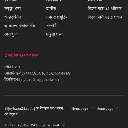
মহানগনর
খোলাকলম
বন্দর থানা
ফতুল্লা থানা
জাতীয়
বিজয় বার্তা ২৪ পরিবার
আন্তর্জাতিক
তথ্য ও প্রযুক্তি
বিজয় বার্তা ২৪ স্পেশাল
আমাদের নারায়ণগঞ্জ
পদপ্রার্থী
খেলাধূলা
ফতুল্লা থানা
প্রকাশক ও সম্পাদক
গৌতম সাহা
মোবাইলঃ-০১৯২২৭৫৮৮৮৯, ০১৭১২২৬৫৯৯৭।
ইমেইলঃ-bijoybarta24@gmail.com
Bijoybarta24.com | স্বাধীনতার কথা বলে
Homepage
Homepage
যোগাযোগ
© 2020
BijoyBarta24
Design By
HostGine
.