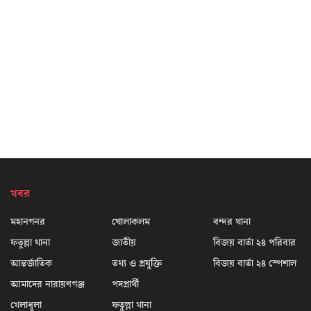
খবর
মহানগনর
খোলাকলম
বন্দর থানা
ফতুল্লা থানা
জাতীয়
বিজয় বার্তা ২৪ পরিবার
আন্তর্জাতিক
তথ্য ও প্রযুক্তি
বিজয় বার্তা ২৪ স্পেশাল
আমাদের নারায়ণগঞ্জ
পদপ্রার্থী
খেলাধূলা
ফতুল্লা থানা