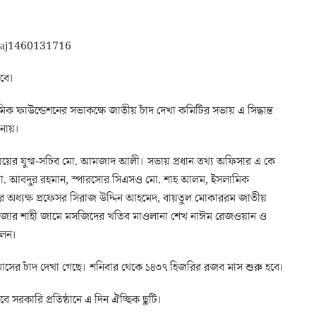
হবে।
ক ফাউন্ডেশনের সভাকক্ষে জাতীয় চাঁদ দেখা কমিটির সভায় এ সিদ্ধান্ত
ানায়।
ালয়য়ের যুগ্ম-সচিব মো. আমজাদ আলী। সভায় প্রধান তথ্য অফিসার এ কে
. আবদুর রহমান, স্পারসোর সিএসও মো. শাহ আলম, ইসলামিক
ার অধ্যক্ষ প্রফেসর সিরাজ উদ্দিন আহমেদ, বায়তুল মোকাররম জাতীয়
কবাজার শাহী জামে মসজিদের খতিব মাওলানা শেখ নাঈম রেজওয়ান ও
লেন।
ব মাসের চাঁদ দেখা গেছে। শনিবার থেকে ১৪৩৭ হিজরির রজব মাস শুরু হবে।
বে সরকারি প্রতিষ্ঠানে এ দিন ঐচ্ছিক ছুটি।