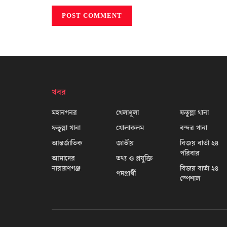
খবর
মহানগনর
খেলাধূলা
ফতুল্লা থানা
ফতুল্লা থানা
খোলাকলম
বন্দর থানা
আন্তর্জাতিক
জাতীয়
বিজয় বার্তা ২৪
পরিবার
আমাদের
তথ্য ও প্রযুক্তি
নারায়ণগঞ্জ
বিজয় বার্তা ২৪
পদপ্রার্থী
স্পেশাল