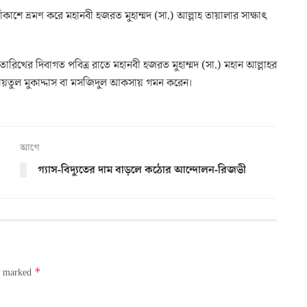
বাকাশে ভ্রমণ করে মহানবী হজরত মুহাম্মদ (সা.) আল্লাহ তায়ালার সাক্ষাৎ
৬ তারিখের দিবাগত পবিত্র রাতে মহানবী হজরত মুহাম্মদ (সা.) মহান আল্লাহর
বায়তুল মুকাদ্দাস বা মসজিদুল আকসায় গমন করেন।
আগে
গ্যাস-বিদ্যুতের দাম বাড়লে কঠোর আন্দোলন-রিজভী
*
re marked