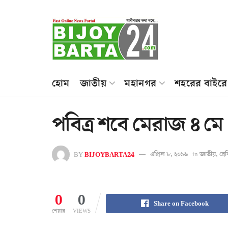
হোম
জাতীয়
মহানগর
শহরের বাইরে
পবিত্র শবে মেরাজ ৪ মে
BY
BIJOYBARTA24
এপ্রিল ৮, ২০১৬
in
জাতীয়
,
ব্র
0
0
Share on Facebook
শেয়ার
VIEWS