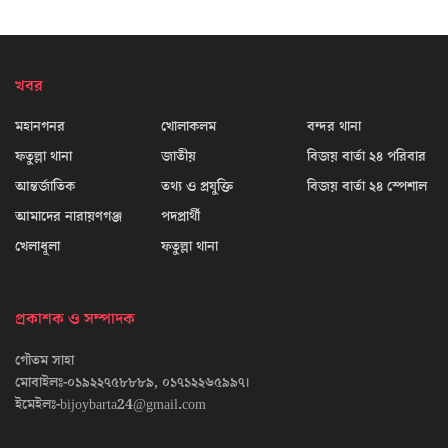
খবর
মহানগনর
খোলাকলম
বন্দর থানা
ফতুল্লা থানা
জাতীয়
বিজয় বার্তা ২৪ পরিবার
আন্তর্জাতিক
তথ্য ও প্রযুক্তি
বিজয় বার্তা ২৪ স্পেশাল
আমাদের নারায়ণগঞ্জ
পদপ্রার্থী
খেলাধূলা
ফতুল্লা থানা
প্রকাশক ও সম্পাদক
গৌতম সাহা
মোবাইলঃ-০১৯২২৭৫৮৮৮৯, ০১৭১২২৬৫৯৯৭।
ইমেইলঃ-bijoybarta24@gmail.com