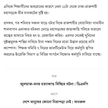
এদিকে শিক্ষার্থীদের অবরোধের কারণে বেলা ১১টা থেকে ঢাকা-রাজশাহী
মহাসড়কে তীব্র যানজটের সৃষ্টি হয়।
প্রসঙ্গত, গত শনিবার সকাল সাড়ে ৭টার দিকে রাজশাহীর বোয়ালিয়া থানাধীন
শালবাগান এলাকার বটতলা মোড়ে মহাসড়কের কাছাকাছি গলিতে ধারালো
অস্ত্রের আঘাতে নিহত হন ড. রেজাউল করিম। এরপর থেকেই খুনিদের
দৃষ্টান্তমূলক শাস্তির দাবিতে টানা পঞ্চম দিনের মতো উত্তাল রয়েছে রাবি
ক্যাম্পাস। শিক্ষক সমিতি ৭ দিনের আলটিমেটাম দিয়ে কর্মসূচি স্থগিত
করলেও ইংরেজি বিভাগ ও বিভিন্ন সংগঠন বিক্ষোভ কর্মসূচি চালিয়ে যাচ্ছে।
পরে
জুলহাজ-তনয় হত্যাকান্ড বিচ্ছিন্ন ঘটনা : ডিএমপি
আগে
দেশে মানুষের কোনো নিরাপত্তা নেই : ফখরুল