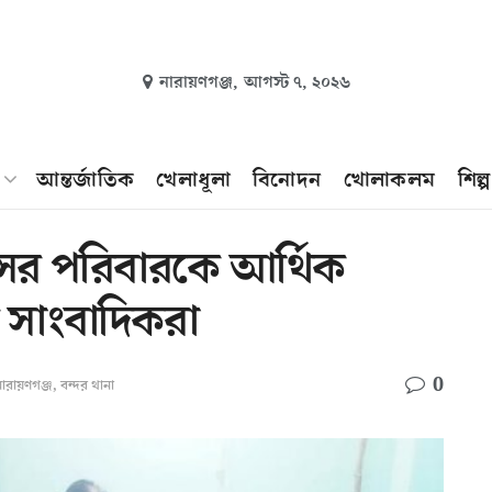
নারায়ণগঞ্জ,
আগস্ট ৭, ২০২৬
আন্তর্জাতিক
খেলাধূলা
বিনোদন
খোলাকলম
শিল্
সের পরিবারকে আর্থিক
 সাংবাদিকরা
0
ারায়ণগঞ্জ
,
বন্দর থানা