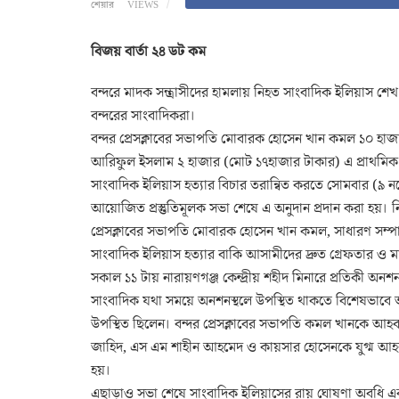
শেয়ার
VIEWS
বিজয় বার্তা ২৪ ডট কম
বন্দরে মাদক সন্ত্রাসীদের হামলায় নিহত সাংবাদিক ইলিয়াস শ
বন্দরের সাংবাদিকরা।
বন্দর প্রেসক্লাবের সভাপতি মোবারক হোসেন খান কমল ১০ হাজা
আরিফুল ইসলাম ২ হাজার (মোট ১৭হাজার টাকার) এ প্রাথমিক অ
সাংবাদিক ইলিয়াস হত্যার বিচার তরান্বিত করতে সোমবার (৯ নভেম
আয়োজিত প্রস্তুতিমূলক সভা শেষে এ অনুদান প্রদান করা হয়। 
প্রেসক্লাবের সভাপতি মোবারক হোসেন খান কমল, সাধারণ সম্পাদক
সাংবাদিক ইলিয়াস হত্যার বাকি আসামীদের দ্রুত গ্রেফতার ও মা
সকাল ১১ টায় নারায়ণগঞ্জ কেন্দ্রীয় শহীদ মিনারে প্রতিকী অ
সাংবাদিক যথা সময়ে অনশনস্থলে উপস্থিত থাকতে বিশেষভাবে আহ
উপস্থিত ছিলেন। বন্দর প্রেসক্লাবের সভাপতি কমল খানকে আহব
জাহিদ, এস এম শাহীন আহমেদ ও কায়সার হোসেনকে যুগ্ম আ
হয়।
এছাড়াও সভা শেষে সাংবাদিক ইলিয়াসের রায় ঘোষণা অবধি এ