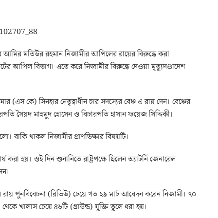
ামীর আমির মতিউর রহমান নিজামীর আপিলের রায়ের বিরুদ্ধে করা
্টের আপিল বিভাগ। এতে করে নিজামীর বিরুদ্ধে দেওয়া মৃত্যুদণ্ডাদেশ
ুমার (এস কে) সিনহার নেতৃত্বাধীন চার সদস্যের বেঞ্চ এ রায় দেন। বেঞ্চের
রপতি সৈয়দ মাহমুদ হোসেন ও বিচারপতি হাসান ফয়েজ সিদ্দিকী।
ো। বাকি থাকল নিজামীর প্রাণভিক্ষার বিষয়টি।
 করা হয়। ওই দিন শুনানিতে রাষ্ট্রপক্ষে ছিলেন অ্যাটর্নি জেনারেল
েন।
রায় পুনর্বিবেচনা (রিভিউ) চেয়ে গত ২৯ মার্চ আবেদন করেন নিজামী। ৭০
ড থেকে খালাস চেয়ে ৪৬টি (গ্রাউন্ড) যুক্তি তুলে ধরা হয়।