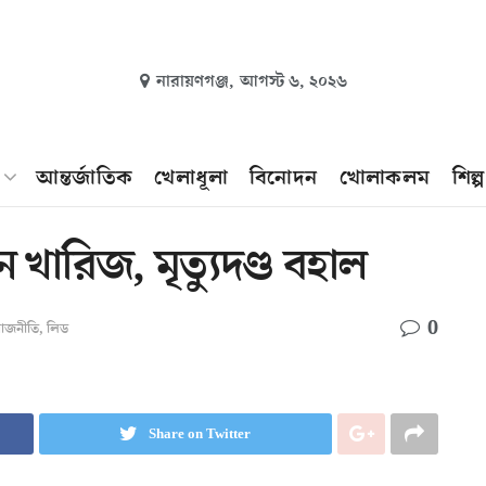
নারায়ণগঞ্জ,
আগস্ট ৬, ২০২৬
আন্তর্জাতিক
খেলাধূলা
বিনোদন
খোলাকলম
শিল্
ারিজ, মৃত্যুদণ্ড বহাল
0
াজনীতি
,
লিড
Share on Twitter