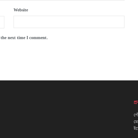
Website
 the next time I comment.
প
গৌ
ম
ইম