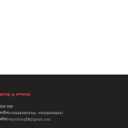
্রকাশক ও সম্পাদক
তম সাহা
োবাইলঃ-০১৯২২৭৫৮৮৮৯, ০১৭১২২৬৫৯৯৭।
েইলঃ-bijoybarta24@gmail.com