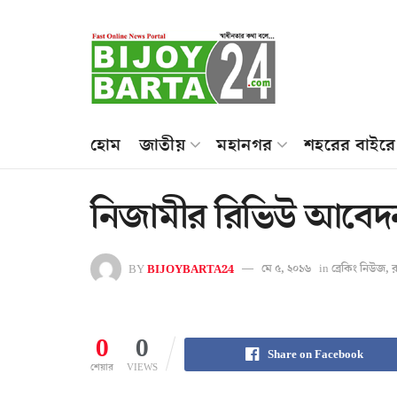
হোম
জাতীয়
মহানগর
শহরের বাইরে
নিজামীর রিভিউ আবেদন খ
BY
BIJOYBARTA24
মে ৫, ২০১৬
in
ব্রেকিং নিউজ
,
র
0
0
Share on Facebook
শেয়ার
VIEWS