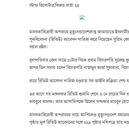
স্টাফ রিপোর্টার,বিজয় বার্তা ২৪
মানবতাবিরোধী অপরাধে মৃত্যুদণ্ডাদেশপ্রাপ্ত জামায়াতে ইসল
পুনর্বিবেচনা (রিভিউ) আবেদন খারিজ করে দিয়েছেন সুপ্রিম কোর
বহাল রইল।
বৃহস্পতিবার বেলা সাড়ে ১১টার দিকে প্রধান বিচারপতি সুরেন্দ্র ক
অপর তিন সদস্য হলেন বিচারপতি নাজমুন আরা সুলতানা, বিচা
রায়ে রিভিউ আবেদন খারিজ হওয়ায় সব আইনি প্রক্রিয়া শেষ হল
এর আগে গত মঙ্গলবার রিভিউ শুনানি শেষে ৫ মে রায়ের দিন ধার্য
মাহবুবে আলম। আর আসামিপক্ষে ছিলেন খন্দকার মাহবুব হোস
মানবতাবিরোধী অপরাধের দায়ে আপিলেও মৃত্যুদণ্ডদেশ বহালের 
পৃষ্ঠার মূল রিভিউ আবেদনের সঙ্গে ২২৯ পৃষ্ঠার নথিপত্রে তার দণ্