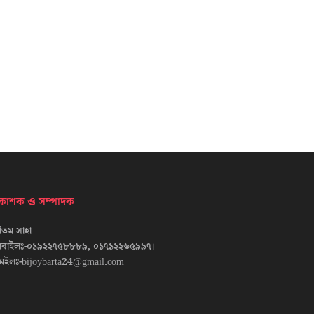
্রকাশক ও সম্পাদক
তম সাহা
োবাইলঃ-০১৯২২৭৫৮৮৮৯, ০১৭১২২৬৫৯৯৭।
েইলঃ-bijoybarta24@gmail.com