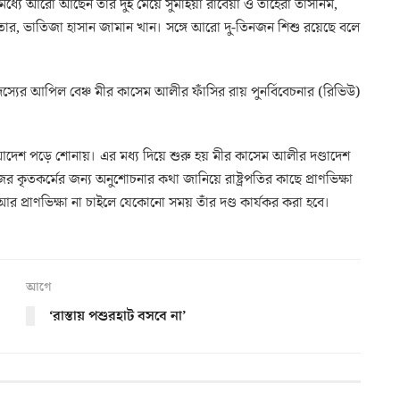
 মধ্যে আরো আছেন তাঁর দুই মেয়ে সুমাইয়া রাবেয়া ও তাহেরা তাসনিম,
র, ভাতিজা হাসান জামান খান। সঙ্গে আরো দু-তিনজন শিশু রয়েছে বলে
ঁচ সদস্যের আপিল বেঞ্চ মীর কাসেম আলীর ফাঁসির রায় পুনর্বিবেচনার (রিভিউ)
আদেশ পড়ে শোনায়। এর মধ্য দিয়ে শুরু হয় মীর কাসেম আলীর দণ্ডাদেশ
র কৃতকর্মের জন্য অনুশোচনার কথা জানিয়ে রাষ্ট্রপতির কাছে প্রাণভিক্ষা
আর প্রাণভিক্ষা না চাইলে যেকোনো সময় তাঁর দণ্ড কার্যকর করা হবে।
আগে
‘রাস্তায় পশুরহাট বসবে না’