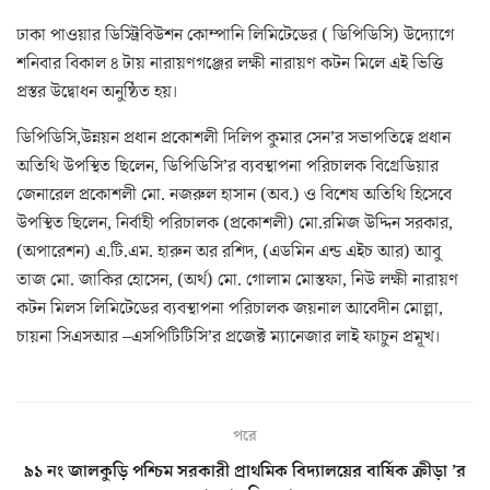
ঢাকা পাওয়ার ডিস্ট্রিবিউশন কোম্পানি লিমিটেডের ( ডিপিডিসি) উদ্যোগে
শনিবার বিকাল ৪ টায় নারায়ণগঞ্জের লক্ষী নারায়ণ কটন মিলে এই ভিত্তি
প্রস্তর উদ্বোধন অনুষ্ঠিত হয়।
ডিপিডিসি,উন্নয়ন প্রধান প্রকোশলী দিলিপ কুমার সেন’র সভাপতিত্বে প্রধান
অতিথি উপস্থিত ছিলেন, ডিপিডিসি’র ব্যবস্থাপনা পরিচালক বিগ্রেডিয়ার
জেনারেল প্রকোশলী মো. নজরুল হাসান (অব.) ও বিশেষ অতিথি হিসেবে
উপস্থিত ছিলেন, নির্বাহী পরিচালক (প্রকোশলী) মো.রমিজ উদ্দিন সরকার,
(অপারেশন) এ.টি.এম. হারুন অর রশিদ, (এডমিন এন্ড এইচ আর) আবু
তাজ মো. জাকির হোসেন, (অর্থ) মো. গোলাম মোস্তফা, নিউ লক্ষী নারায়ণ
কটন মিলস লিমিটেডের ব্যবস্থাপনা পরিচালক জয়নাল আবেদীন মোল্লা,
চায়না সিএসআর –এসপিটিটিসি’র প্রজেক্ট ম্যানেজার লাই ফাচুন প্রমূখ।
পরে
৯১ নং জালকুড়ি পশ্চিম সরকারী প্রাথমিক বিদ্যালয়ের বার্ষিক ক্রীড়া ’র