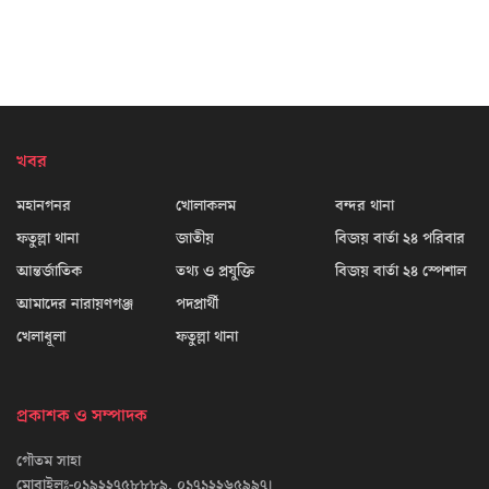
খবর
মহানগনর
খোলাকলম
বন্দর থানা
ফতুল্লা থানা
জাতীয়
বিজয় বার্তা ২৪ পরিবার
আন্তর্জাতিক
তথ্য ও প্রযুক্তি
বিজয় বার্তা ২৪ স্পেশাল
আমাদের নারায়ণগঞ্জ
পদপ্রার্থী
খেলাধূলা
ফতুল্লা থানা
প্রকাশক ও সম্পাদক
গৌতম সাহা
মোবাইলঃ-০১৯২২৭৫৮৮৮৯, ০১৭১২২৬৫৯৯৭।