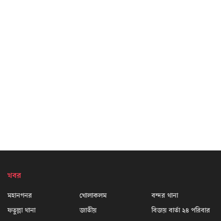
খবর
মহানগনর
খোলাকলম
বন্দর থানা
ফতুল্লা থানা
জাতীয়
বিজয় বার্তা ২৪ পরিবার