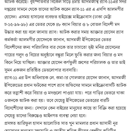
আটক করেছে। বৃহস্পতিবার বিকেল সাড়ে ৪টায় আদমজীস্থ র‌্যাব-১১এর সদর
দপ্তরের সামনে থেকে তাদের আটক করেন র‌্যাব-১১ এর এ এসপি আলমগীর
হোসেন। এসময় হাসানের ব্যবহৃত হাইয়েক্স মাইক্রোবাস (ঢাকা মেট্টা
চ-১৫-৯৬-৯৮) এর ভেতর থেকে ৪৮ ক্যান বিয়ার ও ৮ বোতল বিদেশী মদ
উদ্ধার করা হয় বলে জানায় র‌্যাব। আটক করার সময় আক্তার হোসেন র‌্যাব
কর্মকর্তা আলমগীর হোসেনকে জানান, আদমজী ইপিজেডের ভেতর
বিদেশীদের জন্য পরিচালিত বার থেকে তার চাচাতো ভ্ইা মনির হোসেনের
গায়ের গলুদ ও বিয়ের অনুষ্ঠানে বন্ধুরা মিলে ফুর্তি করার জন্য বিয়ার ও মদ
কিনে নিয়ে যাচ্ছিল। আক্তার হোসেন কর্ণফুলী গ্রুপের পরিচালক ও তার ভাই
সুমন একজন প্রতিষ্ঠিত ডেভলোপার ব্যবসায়ি।
র‌্যাব-১১ এর উপ অধিনায়ক লে. কমা-ার গোলজার হোসেন জানান, আদমজী
ইপিজেডের প্রধান ফটকের পাশে র‌্যাব অফিসের সামনে মাইক্রোবাসটি আটক
করে তল্লাশী করে বিয়ার ও মদগুলো পাওয়া যায়। পরে গাড়ির ভেতরে থাকা
৩জনকে আটক করা হয়। তবে যেহেতু ইপিজেডের ভেতরের বারটি
বিদেশেীদের জন্য। সেখানে কেন বাইরের মানুষের কাছে তা বিক্রি করা হয়েছে
সেহেতু তাদের বিরুদ্ধেও আইনগত ব্যবস্থা নেয়া হবে।
প্রসঙ্গত আরিফুল হাসান আলোচিত সাত খুন মামলার প্রধান আসামী নূর
হোসেনের অন্যতম সহযোগি ও জাতীয় শ্রমিক লীগের কেন্দ্রীয় কমিটির