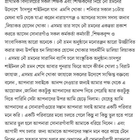
প্রাথমিক বিদ্যালয়ের সকল শিক্ষক এবং শিক্ষিকদের নিয়ে নৌ ভ্রমনের
উদ্যেশে চাঁদপুর শাইটনলে যান এমপি খোকা । শনিবার সকাল ১০টায়
মেঘনা ঘাট থেকে যাএা করেন নারায়ণগঞ্জ ৩ আসনের সংসদ সদস্য জনাব
,লিয়াকত হোসেন খোকা । এসময় তার সাথে নৌ ভ্রমনের একত্বতা প্রকাশ
করতে আসেন সোনারগাঁও সকল কর্মকর্তা কর্মচারী ,শিক্ষকবৃন্দ ও
সাংবাদিকসহ আরো অনেকে । নৌ ভ্রমন অনুষ্ঠানে মনোরঞ্জন আরো উজ্জীবিত
করার জন্য উপস্থিত হন লিয়াকত হোসেন খোকার সহধর্মীনি ডালিয়া লিয়াকত
। এসময় নৌ ভ্রমনের সারাদিন ব্যাপি চলে সাংস্কৃতিক অনুষ্ঠান।চাদপুর
শাইটনল নৌ ভ্রমন শেষে আবার পুনরায় ফিরে আসে কীর্তন খোলা ১ বিরাট
জাহাজ , এসময় এমপি খোকা জাহাজে সকলের উদ্যেশে সংক্ষিপ্ত বক্তব্যে
বলেন , আপনারা সবাইকে আনন্দ দেওয়ার জন্যই আমার পক্ষ থেকে এ
আয়োজন ,জানিনা কতটুকু আপনাদের আনন্দ দিতে পেরেছি আর কতটুকু
দিতে পারিনি সেটা আপনাদের উপর আমি ছেড়ে দিলাম। যেহেতু আমি
আপনাদের এ সোনারগাঁওয়ের সন্তান আপনারা সবাই আমার একটি পরিবার
মনে করি । একটি পরিবারের মধ্যে চলতে গেলে কিছু না কিছু ভুল হতে পারে
আমার ভুল হলে আপনারা সোনারগাঁবাসী আমাকে ধরিয়ে দিবেন । এবং
আগামী পথ চলার জন্য আমাকে আপনাদের সন্তান মনে করে কাছে টেনে
নিবেন এবং সততার সাথে চলার পথ দেখাবেন এই সোনারগাঁবাসী আপনারা