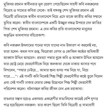
মুজিবর রহমান স্বাধীনতার মূল প্রেরণা পেয়েছিলেন সাহসী কবি নজরুলের
বিদ্রোহ ও সাম্যের কবিতা থেকে। তাই বঙ্গবন্ধু শেখ মুজিবর রহমান এই
বিদ্রোহী প্রতিভাকে স্বাধীন বাংলাদেশে নিয়ে এসে তাকে জাতীয় কবির সম্মানে
ভূষিত করেন। স্বাধীন বাংলাদেশকে একটি উজ্জ্বল নক্ষত্র উপহার দেন জাতির
পিতা শেখ মুজিবর রহমান। এ যেন কবির প্রতি বাংলাদেশের মানুষের
অকৃত্রিম ভালবাসার বহিঃপ্রকাশ।
কবি নজরুল ইসলামের গানের সাথে যাদের নাম উচ্চারণ না করলেই নয়,
তারা হলেন- কমল দাস গুপ্ত, ফিরোজা বেগম ও কোকিল কন্ঠের অধিকারী
আব্বাস উদ্দিন আহমেদ। প্রমত্যা পদ্মার বুকে কবি ও আব্বাস উদ্দিন আহমেদ
তার ছোট্ট মেয়ে ফেরদৌসীকে নিয়ে কলকাতা থেকে ঢাকায় আসার পথে
লিখলেন, “পদ্মার ঢেউরে… আমার শুন্য হৃদয় পদ্ম নিয়ে যা, নিয়ে
যারে…..”। এই গানটি কবি নিজেই শিশু শিল্পী ফেরদৌসীর কন্ঠে তুলে দিলেন
এবং সেই গানটি ঢাকার বেতার কেন্দ্র উদ্বোধনে শিশু শিল্পী ফেরদৌসী
পরিবেশন করেন। ঘটনাবহুল কবির জীবন যেন এক মহাকাব্য।
বাঙলার সন্তান হয়েও একসময় একশ্রেণীর বাঙালিদের কাছেই বেশি ঘৃণার
পাত্র হয়েছিলেন নজরুল। তার কারণ ছিলো তিনি বিদ্রোহী ও সাম্যবাদী