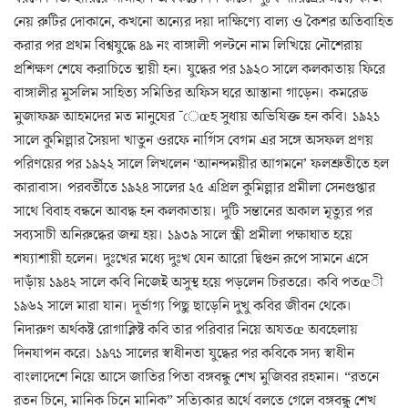
নেয় রুটির দোকানে, কখনো অন্যের দয়া দাক্ষিণ্যে বাল্য ও কৈশর অতিবাহিত
করার পর প্রথম বিশ্বযুদ্ধে ৪৯ নং বাঙ্গালী পল্টনে নাম লিখিয়ে নৌশেরায়
প্রশিক্ষণ শেষে করাচিতে স্থায়ী হন। যুদ্ধের পর ১৯২০ সালে কলকাতায় ফিরে
বাঙ্গালীর মুসলিম সাহিত্য সমিতির অফিস ঘরে আস্তানা গাড়েন। কমরেড
মুজাফফ্র আহমদের মত মানুষের ¯েœহ সুধায় অভিষিক্ত হন কবি। ১৯২১
সালে কুমিল্লার সৈয়দা খাতুন ওরফে নার্গিস বেগম এর সঙ্গে অসফল প্রণয়
পরিণয়ের পর ১৯২২ সালে লিখলেন ‘আনন্দময়ীর আগমনে’ ফলশ্রুতীতে হল
কারাবাস। পরবর্তীতে ১৯২৪ সালের ২৫ এপ্রিল কুমিল্লার প্রমীলা সেনগুপ্তার
সাথে বিবাহ বন্ধনে আবদ্ধ হন কলকাতায়। দুটি সন্তানের অকাল মৃত্যুর পর
সব্যসাচী অনিরুদ্ধের জন্ম হয়। ১৯৩৯ সালে স্ত্রী প্রমীলা পক্ষাঘাত হয়ে
শয্যাশায়ী হলেন। দুঃখের মধ্যে দুঃখ যেন আরো দ্বিগুন রূপে সামনে এসে
দাড়াঁয় ১৯৪২ সালে কবি নিজেই অসুস্থ হয়ে পড়লেন চিরতরে। কবি পতœী
১৯৬২ সালে মারা যান। দূর্ভাগ্য পিছু ছাড়েনি দুখু কবির জীবন থেকে।
নিদারুণ অর্থকষ্ট রোগাক্লিষ্ট কবি তার পরিবার নিয়ে অযতœ অবহেলায়
দিনযাপন করে। ১৯৭১ সালের স্বাধীনতা যুদ্ধের পর কবিকে সদ্য স্বাধীন
বাংলাদেশে নিয়ে আসে জাতির পিতা বঙ্গবন্ধু শেখ মুজিবর রহমান। “রতনে
রতন চিনে, মানিক চিনে মানিক” সত্যিকার অর্থে বলতে গেলে বঙ্গবন্ধু শেখ