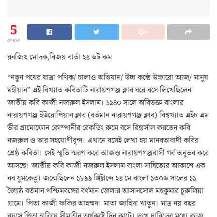
5
শেয়ার
রনজিৎ মোদক,বিজয় বার্তা ২৪ ডট কম
“নতুন পথের যাত্রা পথিক/ চালাও অভিযান/ উচ্চ কন্ঠে উচ্চারো আজ/ মানুষ
মহীয়ান” এই বিখ্যাত কবিতাটি নারায়ণগঞ্জ ক্লাব ঘরে বসে লিখেছিলেন
জাতীয় কবি কাজী নজরুল ইসলাম। ১৯৪০ সালে অবিভক্ত বাংলার
নারায়ণগঞ্জ ইউরোপিয়ান ক্লাব (বর্তমান নারায়ণগঞ্জ ক্লাব) বিশ্বখ্যাত এইচ এম
ভীর গ্রামোফোন কোম্পানীর রেকডিং রুমে বসে রিহার্সাল করতেন কবি
নজরুল ও তার সহযোগীবৃন্দ। এখানে বসেই লেখা হয় মানবতাবাদী কবির
শ্রেষ্ঠ কবিতা। সেই স্মৃতি স্মরণ করে আজও নারায়ণগঞ্জবাসী গর্ব অনুভব করে
আসছে। জাতীয় কবি কাজী নজরুল ইসলাম বাংলা সাহিত্যের আকাশে এক
নব ধুমকেতু। জন্মেছিলেন ১৮৯৯ খ্রিষ্টাব্দে ২৪ মে বাংলা ১৩০৬ সালের ১১
জ্যৈষ্ঠ বর্তমান পশ্চিমবঙ্গের বর্ধমান জেলার আসানসোল মহকুমার চুরুলিয়া
গ্রামে। পিতা কাজী ফকির আহম্মদ। মাতা জাহিদা খাতুন। মাত্র নয় বছর
বয়সে পিতা হারিয়ে সীমাহীন অর্থকষ্টে দিন কাটে। দুঃখ দারিদ্রের মধ্যে কাজ