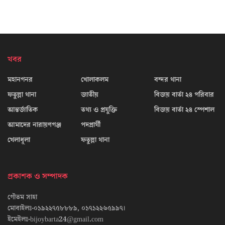
খবর
মহানগনর
খোলাকলম
বন্দর থানা
ফতুল্লা থানা
জাতীয়
বিজয় বার্তা ২৪ পরিবার
আন্তর্জাতিক
তথ্য ও প্রযুক্তি
বিজয় বার্তা ২৪ স্পেশাল
আমাদের নারায়ণগঞ্জ
পদপ্রার্থী
খেলাধূলা
ফতুল্লা থানা
প্রকাশক ও সম্পাদক
গৌতম সাহা
মোবাইলঃ-০১৯২২৭৫৮৮৮৯, ০১৭১২২৬৫৯৯৭।
ইমেইলঃ-bijoybarta24@gmail.com