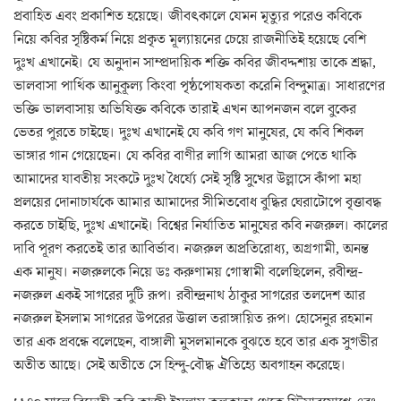
প্রবাহিত এবং প্রকাশিত হয়েছে। জীবৎকালে যেমন মৃত্যুর পরেও কবিকে
নিয়ে কবির সৃষ্টিকর্ম নিয়ে প্রকৃত মূল্যায়নের চেয়ে রাজনীতিই হয়েছে বেশি
দুঃখ এখানেই। যে অনুদান সাম্প্রদায়িক শক্তি কবির জীবদ্দশায় তাকে শ্রদ্ধা,
ভালবাসা পার্থিক আনুকূল্য কিংবা পৃষ্ঠপোষকতা করেনি বিন্দুমাত্র। সাধারণের
ভক্তি ভালবাসায় অভিষিক্ত কবিকে তারাই এখন আপনজন বলে বুকের
ভেতর পুরতে চাইছে। দুঃখ এখানেই যে কবি গণ মানুষের, যে কবি শিকল
ভাঙ্গার গান গেয়েছেন। যে কবির বাণীর লাগি আমরা আজ পেতে থাকি
আমাদের যাবতীয় সংকটে দুঃখ ধৈর্য্যে সেই সৃষ্টি সুখের উল্লাসে কাঁপা মহা
প্রলয়ের দোনাচার্যকে আমার আমাদের সীমিতবোধ বুদ্ধির ঘেরাটোপে বৃত্তাবদ্ধ
করতে চাইছি, দুঃখ এখানেই। বিশ্বের নির্যাতিত মানুষের কবি নজরুল। কালের
দাবি পূরণ করতেই তার আবির্ভাব। নজরুল অপ্রতিরোধ্য, অগ্রগামী, অনন্ত
এক মানুষ। নজরুলকে নিয়ে ডঃ করুণাময় গোস্বামী বলেছিলেন, রবীন্দ্র-
নজরুল একই সাগরের দুটি রূপ। রবীন্দ্রনাথ ঠাকুর সাগরের তলদেশ আর
নজরুল ইসলাম সাগরের উপরের উত্তাল তরাঙ্গায়িত রূপ। হোসেনুর রহমান
তার এক প্রবন্ধে বলেছেন, বাঙ্গালী মুসলমানকে বুঝতে হবে তার এক সুগভীর
অতীত আছে। সেই অতীতে সে হিন্দু-বৌদ্ধ ঐতিহ্যে অবগাহন করেছে।