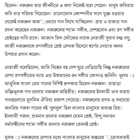
ছিলেন। নজরুল তার জীবনীতে এ কথা নিজেই বলে গেছেন। মানুষ কবিতায়
কবি তার পরিচয় দিয়েছেন। গ্রামোফোন কোম্পানীর সাথে যুক্ত হওয়ার
থেকেই নজরুল অজ¯্রভাবে গান লিখে যাচ্ছিলেন। প্রায় ৩ হাজার গান
রচনা করেছেন নজরুল। নজরুলের শ্যামা সঙ্গীত, দেশত্ববোধ এবং রণ সঙ্গীত
শ্রেষ্ঠত্বের দাবি রাখে। আজাদ হিন্দ ফৌজের নায়ক নেতাজী সুবাস চন্দ্র বসু,
কাজী নজরুলকে রণসঙ্গীতে শ্রেষ্ঠ লেখক হিসেবে স্বর্ণের দোয়াত কলম
উপহার প্রদান করেন।
নেতাজী বলেছিলেন, আমি বিশ্বের বহু দেশ ঘুরে বেড়িয়েছি কিন্তু নজরুলের
লেখা রণসঙ্গীতের ন্যায় এত উচ্চমানের রন সঙ্গীত কোথাও শুনিনি। মূলত ঃ
আধুনিক বাংলা প্রেম গানের বিশিষ্ট রূপকার ছিলেন নজরুল। তাছাড়া
ভক্তিমূলক গান রচনায় নজরুল অদ্বিতীয়। নজরুলের ইসলামী ভাব ধারায়
গানগুলোতে মুসলিম ঐতিহ্য প্রকাশ পেয়েছে। নজরুলের প্রথম ও সবচেয়ে
জনপ্রিয় গজল গানের বই ‘বুলবুল’ ছিল বাংলার মানুষের অত্যন্ত প্রিয়।
ইসলামী গজল, হামনাদ রচনায় নজরুল যেমন শ্রেষ্ঠ, হিন্দু সনাতন
ধর্মালম্বীদের শ্যামা সঙ্গীত রচনায় নজরুল তেমনই শ্রেষ্ঠ।
মূলত ঃ নজরুলের লেখার মধ্যে বাংলার মানুষের অন্তরের ¯্রােতধারাই