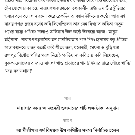
১৯৪০ সালে বিদ্রোহী কবি কাজী ইসলাম কলকাতা থেকে স্টিমারযোগে এবং
ট্রেন যোগে ঢাকা হয়ে নারায়ণগঞ্জ ক্লাবের তৎকালীন এইচ এম ভীর ষ্টুডিওর
ভবনে বসে বসে গান রচনা করে রেকর্ডিং আব্বাস উদ্দিনের কন্ঠে। আর এই
নারায়ণগঞ্জ ক্লাবে বসেই কবি লিখেছিলেন তার সেই বিখ্যাত কবিতা ‘নতুন
পথের যাত্রা পথিক/ চালাও অভিযান উচ্চ কন্ঠে উচ্চারো আজ। মানুষ
মহীয়ান’। নারায়ণগঞ্জবাসীর মন মানসিকতায় শান্ত শিশু হৃদয়ের বন্ধু প্রীতিম
সাঙ্গাবস্থানকে লক্ষ্য করেই কবি শীতলক্ষ্যা, ধলেশ্বরী, মেঘনা ও বুড়িগঙ্গা
ব্রহ্মপুত্র বিধৌত পলির পরশ নিয়েই ‘অভিযান’ কবিতায় কবি লিখেছেন,
কুচকাওয়াজের বাজাও মাদল/ গাও প্রভাতের গান!/ ঊষার দ্বারে পৌছে গাবি/
‘জয় নব উত্থান!’
পরে
মাদ্রাসার জন্য আজমেরী ওসমানের পাচঁ লক্ষ টাকা অনুদান
আগে
আ’মীলীগ’র ধর্ম বিষয়ক উপ কমিটির সদস্য নির্বাচিত হলেন