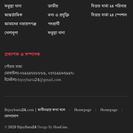
ফতুল্লা থানা
জাতীয়
বিজয় বার্তা ২৪ পরিবার
আন্তর্জাতিক
তথ্য ও প্রযুক্তি
বিজয় বার্তা ২৪ স্পেশাল
আমাদের নারায়ণগঞ্জ
পদপ্রার্থী
খেলাধূলা
ফতুল্লা থানা
প্রকাশক ও সম্পাদক
গৌতম সাহা
মোবাইলঃ-০১৯২২৭৫৮৮৮৯, ০১৭১২২৬৫৯৯৭।
ইমেইলঃ-bijoybarta24@gmail.com
Bijoybarta24.com | স্বাধীনতার কথা বলে
Homepage
Homepage
যোগাযোগ
© 2020
BijoyBarta24
Design By
HostGine
.