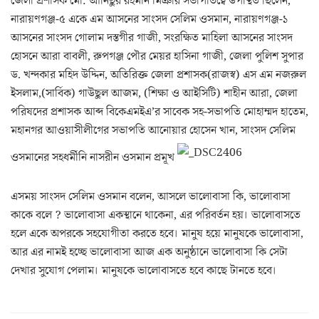
জেলা প্রশাসক মো: আনিছুর রহমান মিঞার সভাপতিত্বে উপস্থিত ছিলেন,
নারায়ণগঞ্জ-৫ একে এম আসনের সাংসদ সেলিম ওসমান, নারায়ণগঞ্জ-১
আসনের সাংসদ গোলাম দস্তগীর গাজী, সংরক্ষিত মাহিলা আসনের সাংসদ
হোসনে আরা বাবলী, রুপগঞ্জ পৌর মেয়র হাসিনা গাজী, জেলা পুলিশ সুপার
ড. খন্দকার মহিদ উদ্দিন, অতিরিক্ত জেলা প্রশাসক(রাজস্ব) এস এম নজরুল
ইসলাম,(সার্বিক) গাউছুল আজম, (শিক্ষা ও আইসিটি) শাহীন আরা, জেলা
পরিষদের প্রশাসক আব্দ বিকেএমইএ’র সাবেক সহ-সভাপতি মোহাম্মদ হাতেম,
মহানগর আওয়াসীলীগের সভাপতি আনোয়ার হোসেন খান, সাংসদ সেলিম
ওসমানের সহধর্মীনি নাসরীন ওসমান প্রমূখ
এসময় সাংসদ সেলিম ওসমান বলেন, আসলে ভালোবাসা কি, ভালোবাসা
কাকে বলে ? ভালোবাসা একস্থানে থাকেনা, এর পরিবর্তন হয়। ভালোবাসতে
হলে একে অপরকে সহযোগীতা করতে হবে। মানুষ হয়ে মানুষকে ভালোবাসা,
আর এর নামই হচ্ছে ভালোবাসা আজ এক অনুষ্ঠানে ভালোবাসা কি সেটা
দেখার সুযোগ পেলাম। মানুষকে ভালোবাসতে হবে কাছে টানতে হবে।