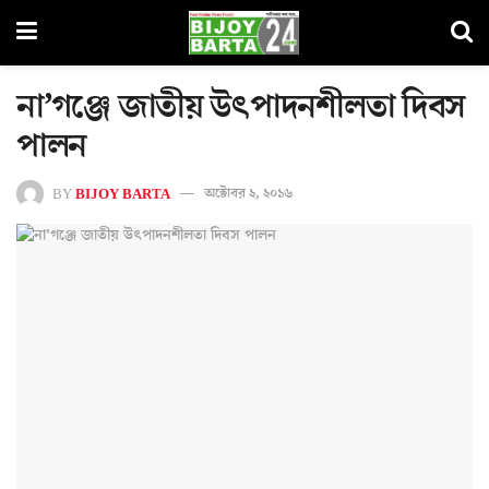
না’গঞ্জে জাতীয় উৎপাদনশীলতা দিবস
পালন
BY
BIJOY BARTA
অক্টোবর ২, ২০১৬