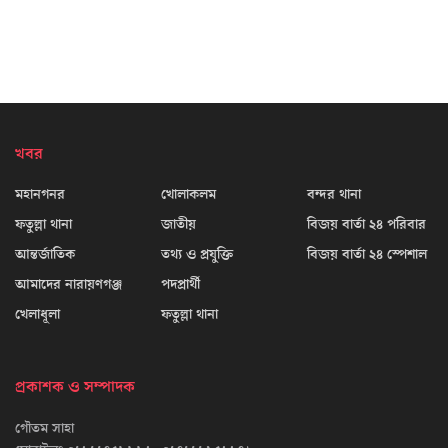
খবর
মহানগনর
খোলাকলম
বন্দর থানা
ফতুল্লা থানা
জাতীয়
বিজয় বার্তা ২৪ পরিবার
আন্তর্জাতিক
তথ্য ও প্রযুক্তি
বিজয় বার্তা ২৪ স্পেশাল
আমাদের নারায়ণগঞ্জ
পদপ্রার্থী
খেলাধূলা
ফতুল্লা থানা
প্রকাশক ও সম্পাদক
গৌতম সাহা