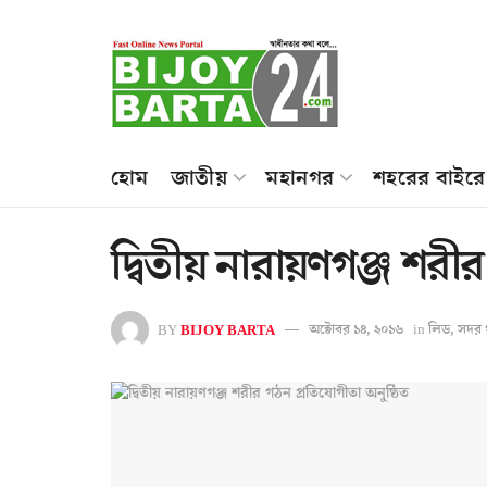
হোম
জাতীয়
মহানগর
শহরের বাইরে
দ্বিতীয় নারায়ণগঞ্জ শরী
BY
BIJOY BARTA
অক্টোবর ১৪, ২০১৬
in
লিড
,
সদর 