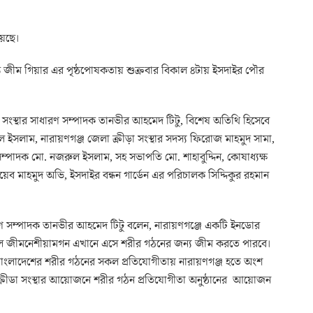
য়েছে।
্ড জীম গিয়ার এর পৃষ্ঠপোষকতায় শুক্রবার বিকাল ৪টায় ইসদাইর পৌর
ডা সংস্থার সাধারণ সম্পাদক তানভীর আহমেদ টিটু, বিশেষ অতিথি হিসেবে
ল ইসলাম, নারায়ণগঞ্জ জেলা ক্রীড়া সংস্থার সদস্য ফিরোজ মাহমুদ সামা,
্পাদক মো. নজরুল ইসলাম, সহ সভাপতি মো. শাহাবুদ্দিন, কোষাধ্যক্ষ
েব মাহমুদ অভি, ইসদাইর বন্ধন গার্ডেন এর পরিচালক সিদ্দিকুর রহমান
াধারণ সম্পাদক তানভীর আহমেদ টিটু বলেন, নারায়ণগঞ্জে একটি ইনডোর
সকল জীমনেশীয়ামগন এখানে এসে শরীর গঠনের জন্য জীম করতে পারবে।
মত বাংলাদেশের শরীর গঠনের সকল প্রতিযোগীতায় নারায়ণগঞ্জ হতে অংশ
ক্রীডা সংস্থার আয়োজনে শরীর গঠন প্রতিযোগীতা অনুষ্ঠানের আয়োজন