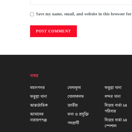
Save my name, email, and website in this browser for
খবর
মহানগনর
খেলাধূলা
ফতুল্লা থানা
ফতুল্লা থানা
খোলাকলম
বন্দর থানা
আন্তর্জাতিক
জাতীয়
বিজয় বার্তা ২৪
পরিবার
আমাদের
তথ্য ও প্রযুক্তি
নারায়ণগঞ্জ
বিজয় বার্তা ২৪
পদপ্রার্থী
স্পেশাল