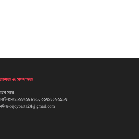
্রকাশক ও সম্পাদক
তম সাহা
োবাইলঃ-০১৯২২৭৫৮৮৮৯, ০১৭১২২৬৫৯৯৭।
েইলঃ-bijoybarta24@gmail.com