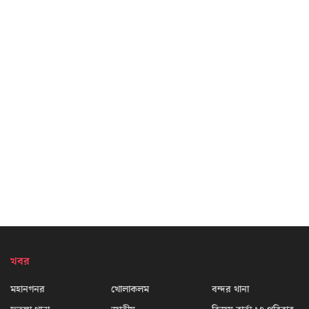
খবর
মহানগনর
খোলাকলম
বন্দর থানা