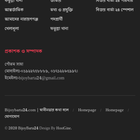
ফতুল্লা থানা
জাতীয়
বিজয় বার্তা ২৪ পরিবার
আন্তর্জাতিক
তথ্য ও প্রযুক্তি
বিজয় বার্তা ২৪ স্পেশাল
আমাদের নারায়ণগঞ্জ
পদপ্রার্থী
খেলাধূলা
ফতুল্লা থানা
প্রকাশক ও সম্পাদক
গৌতম সাহা
মোবাইলঃ-০১৯২২৭৫৮৮৮৯, ০১৭১২২৬৫৯৯৭।
ইমেইলঃ-bijoybarta24@gmail.com
Bijoybarta24.com | স্বাধীনতার কথা বলে
Homepage
Homepage
যোগাযোগ
© 2020
BijoyBarta24
Design By
HostGine
.