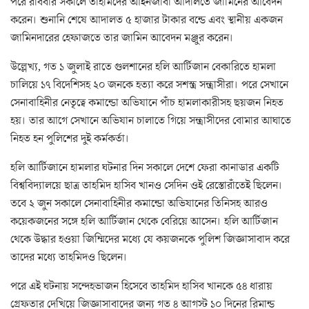
পরে রবিবার সকালে তাহমিদের আইনজীবী আদালতে জামিনের আবেদন
করেন। শুনানি শেষে আদালত ৫ হাজার টাকার বন্ডে এবং স্থানীয় একজন
জামিনদারের হেফাজতে তার জামিন আবেদন মঞ্জুর করেন।
উল্লেখ্য, গত ১ জুলাই রাতে গুলশানের হলি আর্টিজান বেকারিতে হামলা
চালিয়ে ১৭ বিদেশিসহ ২০ জনকে হত্যা করে সশস্ত্র সন্ত্রাসীরা। পরে সেখানে
সেনাবাহিনীর নেতৃত্বে কমান্ডো অভিযানে পাঁচ হামলাকারীসহ ছয়জন নিহত
হয়। তার আগে সেখানে অভিযান চালাতে গিয়ে সন্ত্রাসীদের বোমার আঘাতে
নিহত হন পুলিশের দুই কর্মকর্তা।
হলি আর্টিজানে হামলার ঘটনার দিন সকালে দেশে ফেরা কানাডার একটি
বিশ্ববিদ্যালয়ে ছাত্র তাহমিদ হাসিব খানও সেদিন ওই রেস্তোরাঁতেই ছিলেন।
তবে ২ জুন সকালে সেনাবাহিনীর কমান্ডো অভিযানের তিনিসহ আরও
কয়েকজনের সঙ্গে হলি আর্টিজান থেকে বেরিয়ে আসেন। হলি আর্টিজান
থেকে উদ্ধার হওয়া জিম্মিদের মধ্যে যে কয়জনকে পুলিশ জিজ্ঞাসাবাদ করে
তাদের মধ্যে তাহমিদও ছিলেন।
পরে এই ঘটনায় সন্দেহভাজন হিসেবে তাহমিদ হাসিব খানকে ৫৪ ধারায়
গ্রেফতার দেখিয়ে জিজ্ঞাসাবাদের জন্য গত ৪ আগস্ট ১০ দিনের রিমান্ড