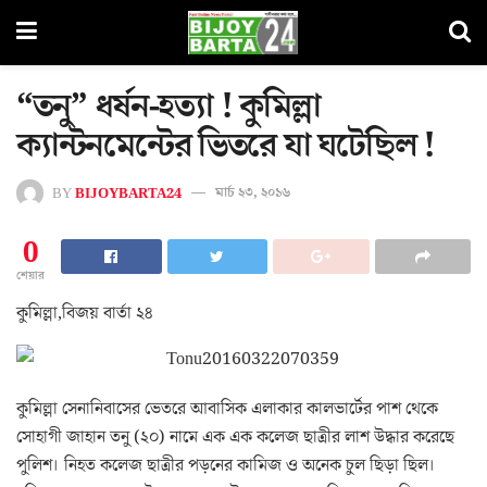
“তনু” ধর্ষন-হত্যা ! কুমিল্লা
ক্যান্টনমেন্টের ভিতরে যা ঘটেছিল !
BY
BIJOYBARTA24
মার্চ ২৩, ২০১৬
0
শেয়ার
কুমিল্লা,বিজয় বার্তা ২৪
কুমিল্লা সেনানিবাসের ভেতরে আবাসিক এলাকার কালভার্টের পাশ থেকে
সোহাগী জাহান তনু (২০) নামে এক এক কলেজ ছাত্রীর লাশ উদ্ধার করেছে
পুলিশ। নিহত কলেজ ছাত্রীর পড়নের কামিজ ও অনেক চুল ছিড়া ছিল।