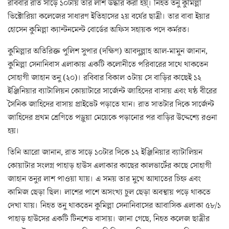
রবিবার রাত সাড়ে ১০টায় তার লাশ উদ্ধার করা হয়্। নিহত তনু কুমিল্লা
ভিক্টোরিয়া কলেজের সাধারণ ইতিহাসের ২য় বর্ষের ছাত্রী। তার বাবা ইয়ার
হোসেন কুমিল্লা ক্যান্টনমেন্ট বোর্ডের অফিস সহায়ক পদে কর্মরত।
কুমিল্লার অতিরিক্ত পুলিশ সুপার (দক্ষিণ) আবদুল্লাহ আল-মামুন জানান,
কুমিল্লা সেনানিবাস এলাকায় একটি কলোনীতে পরিবারের সাথে থাকতেন
সোহাগী জাহান তনু (২০)। রবিবার বিকাল ৩টায় সে বাড়ির কাছেই ১২
ইঞ্জিনিয়ার ব্যাটালিয়ন কোয়াটারে সার্জেন্ট জাহিদের বাসায় এবং ষষ্ঠ বীরের
সৈনিক জাহিদের বাসায় প্রাইভেট পড়াতে যান। রাত সাতটার দিকে সার্জেন্ট
জাহিদের প্রথম শ্রেণিতে পড়ুয়া মেয়েকে পড়ানোর পর বাড়ির উদ্দেশ্যে রওনা
হয়।
তিনি আরো জানান, রাত সাড়ে ১০টার দিকে ১২ ইঞ্জিনিয়ার ব্যাটালিয়ন
কোয়াটার সংলগ্ন পাহাড় হাউস এলাকার কাছের কালভার্টের কাছে সোহাগী
জাহান তনুর লাশ পাওয়া যায়। এ সময় তার মুখে আঘাতের চিহ্ন এবং
কামিজ ছেড়া ছিল। লাশের পাশে অসংখ্য চুল ছেড়া অবস্থায় পড়ে থাকতে
দেখা যায়। নিহত তনু থাকতেন কুমিল্লা সেনানিবাসের আবাসিক এলাকা ৫৮/১
পাহাড় হাউসের একটি টিনশেড বাসায়। জানা গেছে, নিহত কলেজ ছাত্রীর