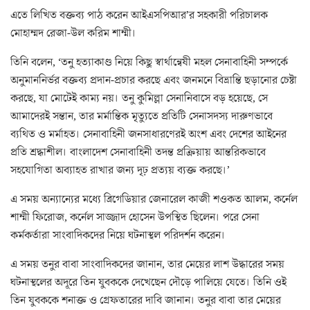
এতে লিখিত বক্তব্য পাঠ করেন আইএসপিআর’র সহকারী পরিচালক
মোহাম্মদ রেজা-উল করিম শাম্মী।
তিনি বলেন, ‘তনু হত্যাকাণ্ড নিয়ে কিছু স্বার্থান্বেষী মহল সেনাবাহিনী সম্পর্কে
অনুমাননির্ভর বক্তব্য প্রদান-প্রচার করছে এবং জনমনে বিভ্রান্তি ছড়ানোর চেষ্টা
করছে, যা মোটেই কাম্য নয়। তনু কুমিল্লা সেনানিবাসে বড় হয়েছে, সে
আমাদেরই সন্তান, তার মর্মান্তিক মৃত্যুতে প্রতিটি সেনাসদস্য দারুণভাবে
ব্যথিত ও মর্মাহত। সেনাবাহিনী জনসাধারণেরই অংশ এবং দেশের আইনের
প্রতি শ্রদ্ধাশীল। বাংলাদেশ সেনাবাহিনী তদন্ত প্রক্রিয়ায় আন্তরিকভাবে
সহযোগিতা অব্যাহত রাখার জন্য দৃঢ় প্রত্যয় ব্যক্ত করছে।’
এ সময় অন্যান্যের মধ্যে ব্রিগেডিয়ার জেনারেল কাজী শওকত আলম, কর্নেল
শাম্মী ফিরোজ, কর্নেল সাজ্জাদ হোসেন উপস্থিত ছিলেন। পরে সেনা
কর্মকর্তারা সাংবাদিকদের নিয়ে ঘটনাস্থল পরিদর্শন করেন।
এ সময় তনুর বাবা সাংবাদিকদের জানান, তার মেয়ের লাশ উদ্ধারের সময়
ঘটনাস্থলের অদূরে তিন যুবককে দেখেছেন দৌড়ে পালিয়ে যেতে। তিনি ওই
তিন যুবককে শনাক্ত ও গ্রেফতারের দাবি জানান। তনুর বাবা তার মেয়ের