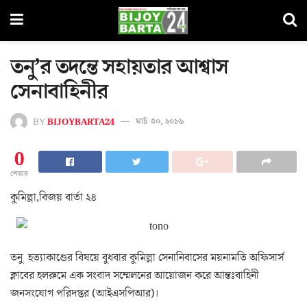
তনু’র তদন্তে সহায়তার আশ্বাস
সেনাবাহিনীর
BY
BIJOYBARTA24
মার্চ ৩০, ২০১৬
0
শেয়ার
কুমিল্লা,বিজয় বার্তা ২৪
তনু হত্যাকাণ্ডের বিষয়ে বুধবার কুমিল্লা সেনানিবাসের ময়নামতি অফিসার্স
ক্লাবের হলরুমে এক সংবাদ সম্মেলনের আয়োজন করে আন্তঃবাহিনী
জনসংযোগ পরিদপ্তর (আইএসপিআর)।