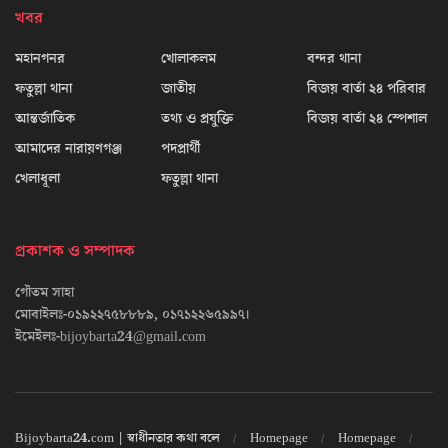
খবর
মহানগনর
খোলাকলম
বন্দর থানা
ফতুল্লা থানা
জাতীয়
বিজয় বার্তা ২৪ পরিবার
আন্তর্জাতিক
তথ্য ও প্রযুক্তি
বিজয় বার্তা ২৪ স্পেশাল
আমাদের নারায়ণগঞ্জ
পদপ্রার্থী
খেলাধূলা
ফতুল্লা থানা
প্রকাশক ও সম্পাদক
গৌতম সাহা
মোবাইলঃ-০১৯২২৭৫৮৮৮৯, ০১৭১২২৬৫৯৯৭।
ইমেইলঃ-bijoybarta24@gmail.com
Bijoybarta24.com | স্বাধীনতার কথা বলে
Homepage
Homepage