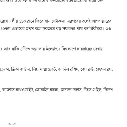
 রুট। তবে দলীয় ৮৪ রানে বার্থওয়েটের বলে ব্রাভোকে ক্যাচ দেন
া রেখে দলীয় ১১০ রানে ফিরে যান স্টোকস। এরপরের বলেই আম্পায়ারের
ী। ১৫তম ওভারের প্রথম বলে সবচেয়ে বড় সফলতা পায় ক্যারিবীয়রা। ৩৬
আর বাকি ৪টিতে জয় পায় ইংল্যান্ড। বিশ্বকাপে চারবারের দেখায়
 হেলস, ক্রিস জর্ডান, লিয়াম প্লাংকেট, আদিল রশিদ, জো রুট, জেসন রয়,
বেন, কার্লোস ব্রাথওয়েইট, ডোয়াইন ব্রাভো, জনসন চার্লস, ক্রিস গেইল, দিনেশ
আগে