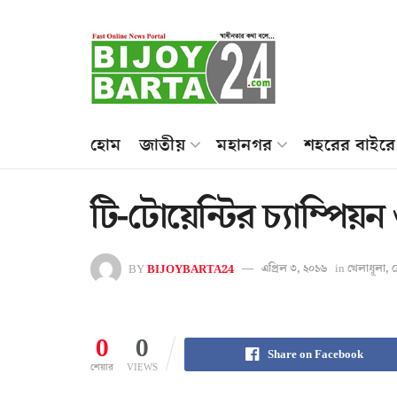
হোম
জাতীয়
মহানগর
শহরের বাইরে
টি-টোয়েন্টির চ্যাম্পিয়ন
BY
BIJOYBARTA24
এপ্রিল ৩, ২০১৬
in
খেলাধূলা
,
ব
0
0
Share on Facebook
শেয়ার
VIEWS