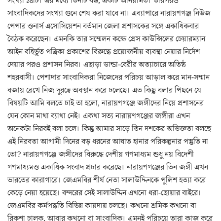
সংখ্যা ১৪টি। এর মধ্যে তিনটি বন্ধ, একটি অনিয়মিত। তারপরও
সাংবাদিকদের সংখ্যা গুনে শেষ করা যাবে না। এব্যাপারে নারায়ণগঞ্জ নিউজ
পেপার ওনার্স এসোসিয়েশন বর্তমান জেলা প্রশাসকের সঙ্গে একাধিকবার
বৈঠক করেছেন। এমনকি তার সম্মেলন কক্ষে প্রেস কাউন্সিলের চেয়ারম্যান
আইন বহির্ভুত পত্রিকা প্রকাশের বিরুদ্ধে প্রয়োজনীয় ব্যবস্থা নেয়ার নির্দেশ
দেয়ার পরও প্রশাসন নিরব। এছাড়া ডান্ডা-বেরীর অত্যাচারে অতিষ্ঠ
শহরবাসী। পেশাদার সাংবাদিকরা নিজেদের পরিচয় আড়াল করে মান-সম্মান
বজায় রেখে নিজ দুরত্বে অবস্থান করে চলেছে। এত কিছু বলার পিছনে যে
বিষয়টি আমি বলতে চাই তা হলো, নারায়ণগঞ্জে জঙ্গীদের নিয়ে প্রশাসনের
যেন কোন মাথা ব্যাথা নেই। একথা সত্য নারায়ণগঞ্জের জঙ্গীরা এখন
অনেকটা নিরবই বলা চলে। কিন্তু আমার সাড়ে তিন দশকের অভিজ্ঞতা বলছে
এই নিরবতা আগামী দিনের বড় ধরনের আঘাত হানার পরিকল্পনার পস্তুতি না
তো? নারায়ণগঞ্জে জঙ্গীদের বিরুদ্ধে দেশীয় গণমাধ্যম শুধু নয় বিদেশী
গণমাধ্যমও একাধিক সংবাদ প্রচার করেছে। নারায়ণগঞ্জের তিন জঙ্গী এখন
ভারতের কারাগারে। জেএমবির শীর্ষ নেতা সালাউদ্দিনকে পুলিশ হত্যা করে
কেড়ে নেয়া হয়েছে। বন্দরের সেই সালাউদ্দিন এখনো ধরা-ছোয়ার বাইরে।
জেএমবির কর্মপদ্ধতি বিভিন্ন কায়দায় চলছে। কখনো শ্রমিক কখনো বা
রিকশা চালক, আবার কখনো বা সাংবাদিক। এমনই পরিচয়ে তারা কাজ করে