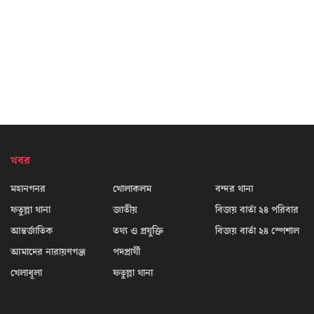
খবর
মহানগনর
খোলাকলম
বন্দর থানা
ফতুল্লা থানা
জাতীয়
বিজয় বার্তা ২৪ পরিবার
আন্তর্জাতিক
তথ্য ও প্রযুক্তি
বিজয় বার্তা ২৪ স্পেশাল
আমাদের নারায়ণগঞ্জ
পদপ্রার্থী
খেলাধূলা
ফতুল্লা থানা