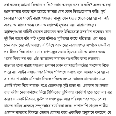
প্রশ্ন করেছে আমরা কিভাবে থাকি? কোন অবস্থয় বসবাস করি? এদের অবস্থা
শুনে আমার কাছে মনে হয়েছে আমরা যেন কোন ভিন্নগ্রহে বাস করি। সূর্য
ডোবার সাথে সাথেই নারায়ণগঞ্জের মানুষ যেন ঘরের থেকে বের হয় না। এই
অবস্থা আমাদের জন্য কোন অবস্থাতেই সুখকর নয়। নারায়ণগঞ্জের
আ্ইনশৃঙ্খলা বাহিনী সেভেন মার্ডারের তথ্য ইতিমধ্যেই উদঘাটন করেছে। মাত্র
দুই দিন আগে ঘটা পাচঁ খুনের ঘটনাও পুলিশের কাছে পরিস্কার। এর পরও
কেন আমাদের এই অবস্থা? বহিবিশ্বে আমাদের নারায়ণগঞ্জ সর্ম্পকে কেনই বা
প্রবাসীদের ভিন্ন ধারনা। নারায়ণগঞ্জের সন্তান হিসেবে এটা আমাদের জন্য
গর্বের বিষয় নয় বরং এটা আমাদের নারায়ণগঞ্জবাসীর জন্য লজ্জার।
বাস্তবতা হলো নারায়ণগঞ্জের প্রশাসন কোন ব্যাপারেই কঠোর পদক্ষেপ নিতে
পারে না। আইন এখানে তার নিজস্ব গতিপথে চলছে বলে আমার মনে হয় না।
তার প্রমাণ আইন যদি তার নিজস্ব গতিতে চলতো তাহলে যানজটের মতো
একটি ঘটনা নিয়ে নারায়ণগঞ্জে তোলপাড় সৃষ্টি হতো না। একজন সাংসদকে
তার দলীয় নেতাকর্মীদের নিয়ে ট্রাফিকের ভুমিকায় অবতীর্ণ হতে হতো না। এর
কারণ যানজট নিরসন, ফুটপাত দখলমুক্ত আর পরিচ্ছন্ন শহর গড়ে তোলা
যাদের দায়িত্ব এক্ষেত্রে সম্পূর্নভাবে ব্যর্থ বলা চলে। পাশাপাশি সাংসদ শামীম
ওসমান মাদকের বিরুদ্ধে জেহাদ ঘোষণা করে একাধিক অনুষ্ঠানে বলছেন, যে