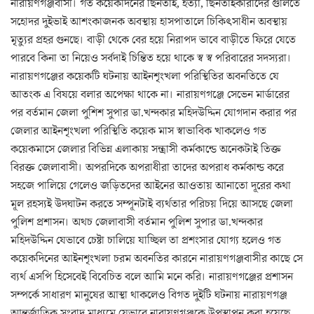
নারায়ণগঞ্জবাসী। গত কয়েকদিনের ছিনতাই, হত্যা, ছিনতাইকারীদের গুলিতে
সহোদর দুইভাই আশংকাজনক অবস্থায় হাসপাতালে চিকিৎসাধীন অবস্থায়
মৃত্যুর প্রহর গুনছে। বাড়ী থেকে বের হয়ে নিরাপদ ভাবে বাড়ীতে ফিরে যেতে
পারবে কিনা তা নিয়েও সর্বদাই চিন্তিত হয়ে থাকে স্ব স্ব পরিবারের সদস্যরা।
নারায়ণগঞ্জের কয়েকটি ঘটনায় আইনশৃংখলা পরিস্থিতির অবনতিতে যে
আতংক এ বিষয়ে বলার অপেক্ষা থাকে না। নারায়ণগঞ্জে সেভেন মার্ডারের
পর বর্তমান জেলা পুশিশ সুপার ডা.খন্দকার মহিদউদ্দিন যোগদান করার পর
জেলার আইনশৃংখলা পরিস্থিতি কয়েক মাস স্বাভাবিক খাকলেও গত
কয়েকমাসে জেলার বিভিন্ন এলাকায় সন্ত্রাসী কর্মকান্ডে অনেকটাই তিক্ত
বিরক্ত জেলাবাসী। অপরদিকে অপরাধীরা তাদের অপরাধ কর্মকান্ড করে
সহজে পালিয়ে গেলেও জড়িতদের আইনের আওতায় আনাতো দূরের কথা
মূল রহস্যই উদঘাটন করতে সম্পূনটাই ব্যর্থতার পরিচয় দিয়ে আসছে জেলা
পুলিশ প্রশাসন। অথচ জেলাবাসী বর্তমান পুলিশ সুপার ডা.খন্দকার
মহিদউদ্দিন যেভাবে চেষ্টা চালিয়ে যাচ্ছিল তা প্রশংসার যোগ্য হলেও গত
কয়েকদিনের আইনশৃংখলা চরম অবনতির কারনে নারায়ণগঞ্জবাসীর কাছে সে
ব্যর্থ এসপি হিসেবেই বিবেচিত বলে আমি মনে করি। নারায়ণগঞ্জের প্রশাসন
সম্পর্কে সাধারণ মানুষের আস্থা থাকলেও বিগত দুইটি ঘটনায় নারায়ণগঞ্জ
আন্তর্জাতিক সংবাদ মাধ্যমে যেভাবে নারায়ণগঞ্জকে উপস্থাপন করা হয়েছে