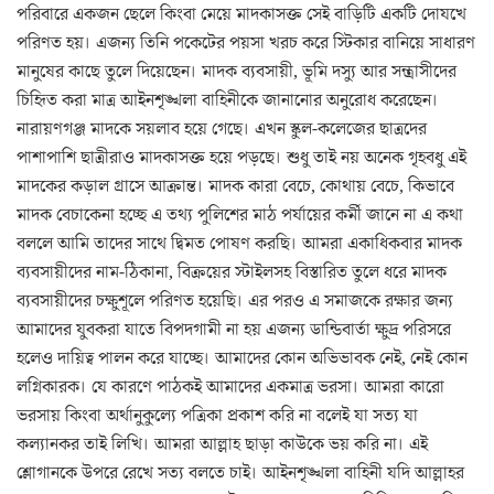
পরিবারে একজন ছেলে কিংবা মেয়ে মাদকাসক্ত সেই বাড়িটি একটি দোযখে
পরিণত হয়। এজন্য তিনি পকেটের পয়সা খরচ করে স্টিকার বানিয়ে সাধারণ
মানুষের কাছে তুলে দিয়েছেন। মাদক ব্যবসায়ী, ভূমি দস্যু আর সন্ত্রাসীদের
চিহিৃত করা মাত্র আইনশৃঙ্খলা বাহিনীকে জানানোর অনুরোধ করেছেন।
নারায়ণগঞ্জ মাদকে সয়লাব হয়ে গেছে। এখন স্কুল-কলেজের ছাত্রদের
পাশাপাশি ছাত্রীরাও মাদকাসক্ত হয়ে পড়ছে। শুধু তাই নয় অনেক গৃহবধু এই
মাদকের কড়াল গ্রাসে আক্রান্ত। মাদক কারা বেচে, কোথায় বেচে, কিভাবে
মাদক বেচাকেনা হচ্ছে এ তথ্য পুলিশের মাঠ পর্যায়ের কর্মী জানে না এ কথা
বললে আমি তাদের সাথে দ্বিমত পোষণ করছি। আমরা একাধিকবার মাদক
ব্যবসায়ীদের নাম-ঠিকানা, বিক্রয়ের স্টাইলসহ বিস্তারিত তুলে ধরে মাদক
ব্যবসায়ীদের চক্ষুশূলে পরিণত হয়েছি। এর পরও এ সমাজকে রক্ষার জন্য
আমাদের যুবকরা যাতে বিপদগামী না হয় এজন্য ডান্ডিবার্তা ক্ষুদ্র পরিসরে
হলেও দায়িত্ব পালন করে যাচ্ছে। আমাদের কোন অভিভাবক নেই, নেই কোন
লগ্নিকারক। যে কারণে পাঠকই আমাদের একমাত্র ভরসা। আমরা কারো
ভরসায় কিংবা অর্থানুকুল্যে পত্রিকা প্রকাশ করি না বলেই যা সত্য যা
কল্যানকর তাই লিখি। আমরা আল্লাহ ছাড়া কাউকে ভয় করি না। এই
শ্লোগানকে উপরে রেখে সত্য বলতে চাই। আইনশৃঙ্খলা বাহিনী যদি আল্লাহর