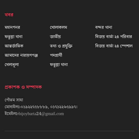
খবর
মহানগনর
খোলাকলম
বন্দর থানা
ফতুল্লা থানা
জাতীয়
বিজয় বার্তা ২৪ পরিবার
আন্তর্জাতিক
তথ্য ও প্রযুক্তি
বিজয় বার্তা ২৪ স্পেশাল
আমাদের নারায়ণগঞ্জ
পদপ্রার্থী
খেলাধূলা
ফতুল্লা থানা
প্রকাশক ও সম্পাদক
গৌতম সাহা
মোবাইলঃ-০১৯২২৭৫৮৮৮৯, ০১৭১২২৬৫৯৯৭।
ইমেইলঃ-bijoybarta24@gmail.com