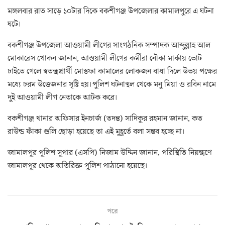
মঙ্গলবার রাত সাড়ে ১০টার দিকে বকশীগঞ্জ উপজেলার কামালপুরে এ ঘটনা
ঘটে।
বকশীগঞ্জ উপজেলা আওয়ামী লীগের সাংগঠনিক সম্পাদক আব্দুল্লাহ আল
মোকারেস খোকন জানান, আওয়ামী লীগের কর্মীরা নৌকা মার্কায় ভোট
চাইতে গেলে স্বতন্ত্রপ্রার্থী মোস্তফা কামালের লোকজন বাধা দিলে উভয় পক্ষের
মধ্যে চরম উত্তেজনার সৃষ্টি হয়।পুলিশ ঘটনাস্থল থেকে মনু মিয়া ও রবিন নামে
দুই আওয়ামী লীগ নেতাকে আটক করে।
বকশীগঞ্জ থানার অফিসার ইনচার্জ (তদন্ত) সাদিকুর রহমান জানান, কত
রাউন্ড ফাঁকা গুলি ছোড়া হয়েছে তা এই মুহূর্তে বলা সম্ভব হচ্ছে না।
জামালপুর পুলিশ সুপার (এসপি) নিজাম উদ্দিন জানান, পরিস্থিতি নিয়ন্ত্রণে
জামালপুর থেকে অতিরিক্ত পুলিশ পাঠানো হয়েছে।
পরে