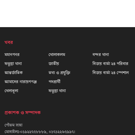
খবর
মহানগনর
খোলাকলম
বন্দর থানা
ফতুল্লা থানা
জাতীয়
বিজয় বার্তা ২৪ পরিবার
আন্তর্জাতিক
তথ্য ও প্রযুক্তি
বিজয় বার্তা ২৪ স্পেশাল
আমাদের নারায়ণগঞ্জ
পদপ্রার্থী
খেলাধূলা
ফতুল্লা থানা
প্রকাশক ও সম্পাদক
গৌতম সাহা
মোবাইলঃ-০১৯২২৭৫৮৮৮৯, ০১৭১২২৬৫৯৯৭।