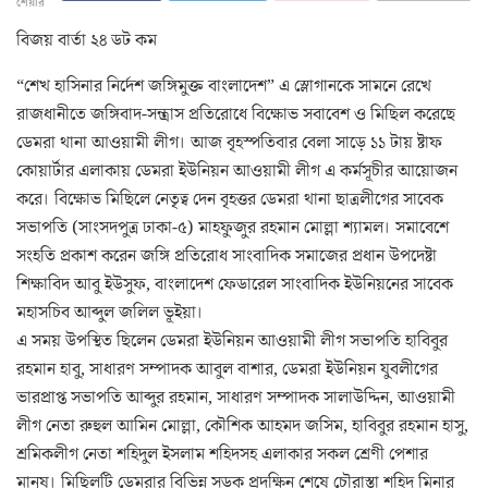
শেয়ার
বিজয় বার্তা ২৪ ডট কম
“শেখ হাসিনার নির্দেশ জঙ্গিমুক্ত বাংলাদেশ” এ স্লোগানকে সামনে রেখে
রাজধানীতে জঙ্গিবাদ-সন্ত্রাস প্রতিরোধে বিক্ষোভ সবাবেশ ও মিছিল করেছে
ডেমরা থানা আওয়ামী লীগ। আজ বৃহস্পতিবার বেলা সাড়ে ১১ টায় ষ্টাফ
কোয়ার্টার এলাকায় ডেমরা ইউনিয়ন আওয়ামী লীগ এ কর্মসূচীর আয়োজন
করে। বিক্ষোভ মিছিলে নেতৃত্ব দেন বৃহত্তর ডেমরা থানা ছাত্রলীগের সাবেক
সভাপতি (সাংসদপুত্র ঢাকা-৫) মাহফুজুর রহমান মোল্লা শ্যামল। সমাবেশে
সংহতি প্রকাশ করেন জঙ্গি প্রতিরোধ সাংবাদিক সমাজের প্রধান উপদেষ্টা
শিক্ষাবিদ আবু ইউসুফ, বাংলাদেশ ফেডারেল সাংবাদিক ইউনিয়নের সাবেক
মহাসচিব আব্দুল জলিল ভূইয়া।
এ সময় উপস্থিত ছিলেন ডেমরা ইউনিয়ন আওয়ামী লীগ সভাপতি হাবিবুর
রহমান হাবু, সাধারণ সম্পাদক আবুল বাশার, ডেমরা ইউনিয়ন যুবলীগের
ভারপ্রাপ্ত সভাপতি আব্দুর রহমান, সাধারণ সম্পাদক সালাউদ্দিন, আওয়ামী
লীগ নেতা রুহুল আমিন মোল্লা, কৌশিক আহমদ জসিম, হাবিবুর রহমান হাসু,
শ্রমিকলীগ নেতা শহিদুল ইসলাম শহিদসহ এলাকার সকল শ্রেণী পেশার
মানুষ। মিছিলটি ডেমরার বিভিন্ন সড়ক প্রদক্ষিন শেষে চৌরাস্তা শহিদ মিনার