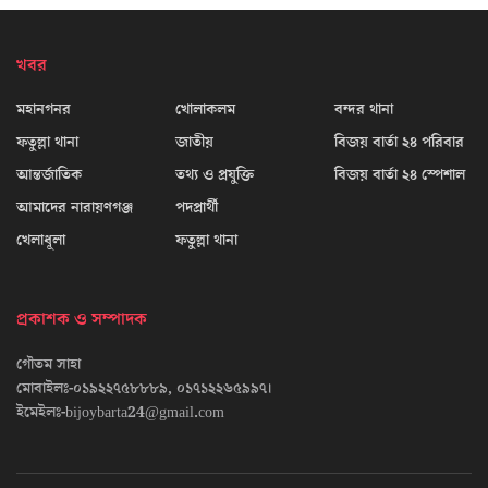
খবর
মহানগনর
খোলাকলম
বন্দর থানা
ফতুল্লা থানা
জাতীয়
বিজয় বার্তা ২৪ পরিবার
আন্তর্জাতিক
তথ্য ও প্রযুক্তি
বিজয় বার্তা ২৪ স্পেশাল
আমাদের নারায়ণগঞ্জ
পদপ্রার্থী
খেলাধূলা
ফতুল্লা থানা
প্রকাশক ও সম্পাদক
গৌতম সাহা
মোবাইলঃ-০১৯২২৭৫৮৮৮৯, ০১৭১২২৬৫৯৯৭।
ইমেইলঃ-bijoybarta24@gmail.com