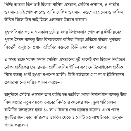
দিচ্ছি আমরা তিন ভাই ছিলাম নাসিম ওসমান, সেলিম ওসমান, ও শামীম
ওসমান। এই গোগনগরেও আমি সেলিম ওসমান, নওশেদ হোসেন ও জসিম
উদ্দিন মিলে তিন ভাই মিলে এলাকার উন্নয়ন করবো।
বৃহস্পতিবার ৩১ মার্চ সকাল ১১টায় সদর উপজেলার গোগনগর ইউনিয়নের
পুরান সৈয়দ বঙ্গবন্ধু উচ্চ বিদ্যালয়ের বার্ষিক ক্রিড়া প্রতিযোগীতার পুরস্কার
বিতরনী অনুষ্ঠানে প্রধান অতিথির বক্তব্যে তিনি এসব কথা বলেন।
এ সময় মঞ্চে সংসদ সদস্য সেলিম ওসমানের দুই পাশেই বসা ছিলেন নির্বাচনে
নৌকা প্রতীকের চেয়ারম্যান প্রার্থী জসিম উদ্দিন এবং মোটরসাইকেল প্রতীক
নিয়ে স্বতন্ত্র প্রার্থী হওয়া নওশেদ আলী। যিনি বর্তমানে গোগনগর ইউনিয়নের
চেয়ারম্যানের দায়িত্ব পালন করছেন।
অনুষ্ঠানে সেলিম ওসমান তার ব্যক্তিগত তহবিল থেকে নির্মানাধীন বঙ্গবন্ধু উচ্চ
বিদ্যালয়ের নতুন বহুতল ভবনের নির্মানের কাজের জন্য স্কুল পরিচালনা
কমিটির সদস্যদের হাতে ১০ লাখ টাকার চেক হস্তান্তর করেন। এখন পর্যন্ত
স্কুলটির জন্য তার ব্যক্তিগত তহবিল থেকে ২ কোটি ১০ লাখ টাকার অনুদান
প্রদান করলেন।