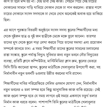
কাপ চা হলে মন্দ হয় না। যেই ভাবা সেই কাজ। পেছনে গিয়ে সেই চায়ের
দোকানের সামনে গাড়ি থামিয়ে দোকান থেকে চা পান করলেন। রাস্তার পাশে
চায়ের দোকানে সংসদ সদস্যকে চা খেতে দেখে অনেকেই অবাক হয়ে তাকিয়ে
ছিল।
এর আগে পুরস্কার বিতরনী অনুষ্ঠানে সংসদ সদস্য স্কুলের শিক্ষার্থীদের মধ্য
থেকে দুইজন ছাত্র ও দুই জন ছাত্রীকে ডেকে মঞ্চে তুলে আনেন। তারপর
তাদের মুখ থেকে স্কুলে পড়া লেখা করতে গিয়ে তাদের সমস্যা এবং প্রয়োজন
সম্পর্কে জানতে চান। এ সময় শিক্ষার্থীরা তাদের স্কুলের সামনের চলাচলের
রাস্তা সংস্কার, স্কুলে পর্যাপ্ত বিদ্যুৎ সুবিধার জন্য নতুন ভবনে সৌর বিদ্যুতের
ব্যবস্থা, প্রতিটি ক্লাসে কম্পিউটার, মাল্টিমিডিয়া ক্লাস রুম, স্কুলের ভেতরে
সিসি টিভি ক্যামেরা স্থাপন, স্কুলের মাঠটিকে খেলাধূলার উপযোগী করা, সহ
নির্মানাধীন নতুন ভবনটি ৬তলায় উন্নীত করনের দাবি রাখেন।
শিক্ষার্থীদের দাবির পরিপ্রেক্ষিতে সেলিম ওসমান ঘোষণা দেন, নির্মানাধীন
নতুন ভবনের ৩ তলা সম্পন্ন হতে কিছু আনুসাঙ্গিক কাজ বাকি রয়েছে। সেই
কাজ গুলো সম্পূন্ন হতে যে সময় লাগবে ওই সময়ে একসাথে চতুর্থ তলার
নির্মান কাজ ধরতে বলেন। পাশাপাশি তিনি স্কুলের মাঠটিকে খেলাধূলার