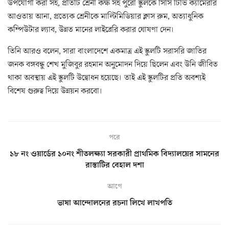
উপযোগী করা সহ, প্রতিটি শ্রেনী কক্ষ সহ পুরো স্কুলকে সিসি টিভি ক্যামেরার
আওতায় আনা, প্রত্যেক শ্রেনীকে মাল্টিমিডিয়ার ক্লাস রুম, অত্যাধুনিক
কম্পিউটার ল্যাব, উন্নত মানের লাইব্রেরি করার ঘোষণা দেন।
তিনি আরও বলেন, সারা বাংলাদেশে একমাত্র এই স্কুলটি সরাসরি জাতির
জনক বঙ্গবন্ধু শেখ মুজিবুর রহমান অনুমোদন দিয়ে ছিলেন এবং উনি জীবিত
থাকা অবস্থায় এই স্কুলটি উদ্বোধন হয়েছে। তাই এই স্কুলটির প্রতি অবশ্যই
বিশেষ গুরুত্ব দিয়ে উন্নয়ন করবো।
পরে
১৮ নং ওয়ার্ডের ১০নং শীতলক্ষ্যা সরকারী প্রাথমিক বিদ্যালয়ের সামনের
রাস্তাটির বেহাল দশা
আগে
ভাষা আন্দোলনের রচনা লিখে লাখপতি