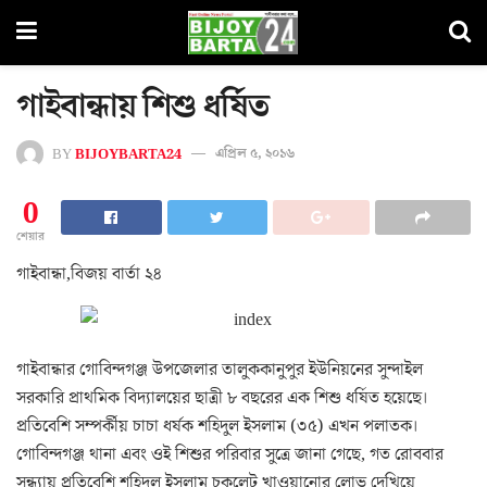
গাইবান্ধায় শিশু ধর্ষিত
BY
BIJOYBARTA24
এপ্রিল ৫, ২০১৬
0
শেয়ার
গাইবান্ধা,বিজয় বার্তা ২৪
গাইবান্ধার গোবিন্দগঞ্জ উপজেলার তালুককানুপুর ইউনিয়নের সুন্দাইল
সরকারি প্রাথমিক বিদ্যালয়ের ছাত্রী ৮ বছরের এক শিশু ধর্ষিত হয়েছে।
প্রতিবেশি সম্পর্কীয় চাচা ধর্ষক শহিদুল ইসলাম (৩৫) এখন পলাতক।
গোবিন্দগঞ্জ থানা এবং ওই শিশুর পরিবার সুত্রে জানা গেছে, গত রোববার
সন্ধ্যায় প্রতিবেশি শহিদুল ইসলাম চকলেট খাওয়ানোর লোভ দেখিয়ে