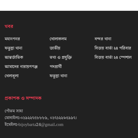
খবর
মহানগনর
খোলাকলম
বন্দর থানা
ফতুল্লা থানা
জাতীয়
বিজয় বার্তা ২৪ পরিবার
আন্তর্জাতিক
তথ্য ও প্রযুক্তি
বিজয় বার্তা ২৪ স্পেশাল
আমাদের নারায়ণগঞ্জ
পদপ্রার্থী
খেলাধূলা
ফতুল্লা থানা
প্রকাশক ও সম্পাদক
গৌতম সাহা
মোবাইলঃ-০১৯২২৭৫৮৮৮৯, ০১৭১২২৬৫৯৯৭।
ইমেইলঃ-bijoybarta24@gmail.com