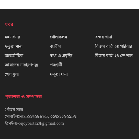
খবর
মহানগনর
খোলাকলম
বন্দর থানা
ফতুল্লা থানা
জাতীয়
বিজয় বার্তা ২৪ পরিবার
আন্তর্জাতিক
তথ্য ও প্রযুক্তি
বিজয় বার্তা ২৪ স্পেশাল
আমাদের নারায়ণগঞ্জ
পদপ্রার্থী
খেলাধূলা
ফতুল্লা থানা
প্রকাশক ও সম্পাদক
গৌতম সাহা
মোবাইলঃ-০১৯২২৭৫৮৮৮৯, ০১৭১২২৬৫৯৯৭।
ইমেইলঃ-bijoybarta24@gmail.com