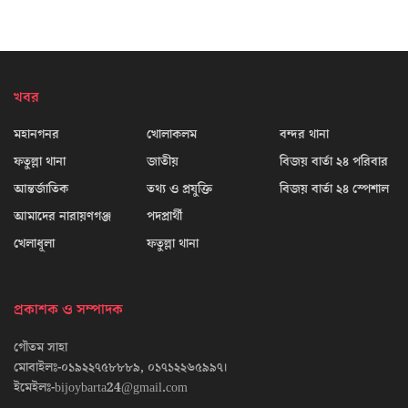
খবর
মহানগনর
খোলাকলম
বন্দর থানা
ফতুল্লা থানা
জাতীয়
বিজয় বার্তা ২৪ পরিবার
আন্তর্জাতিক
তথ্য ও প্রযুক্তি
বিজয় বার্তা ২৪ স্পেশাল
আমাদের নারায়ণগঞ্জ
পদপ্রার্থী
খেলাধূলা
ফতুল্লা থানা
প্রকাশক ও সম্পাদক
গৌতম সাহা
মোবাইলঃ-০১৯২২৭৫৮৮৮৯, ০১৭১২২৬৫৯৯৭।
ইমেইলঃ-bijoybarta24@gmail.com