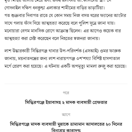
মৃত মিছির আলীর মেয়ে এবং একই এলাকার আ:জলিলের স্ত্রী। সে
গোদনাইল দক্ষিণ ধনকুন্ডা এলাকার শামীমের বাড়ির ভাড়াটিয়া।
গত শুক্রবার দিবাগত রাতে যে কোন সময় নিজ বসত ঘরের ফ্যানের আংটার
সাথে গলায় ফাঁস দিয়ে আত্মহত্যা করেছে বলে পুলিশ সূত্রে জানা যায়।
মনোয়ারা বেগম মানসিক রোগে আক্রান্ত ছিলেন। এর আগেও কয়েক বার
আত্মহত্যা করা চেষ্টা করেছেন বলে নিহতের স্বজনরা জানায়।
লাশ উদ্ধারকারী সিদ্ধিরগঞ্জ থানার উপ-পরিদর্শক (এসআই) ওমর ফারুক
জানায়, ময়নাতদন্তের জন্য লাশ নারায়ণগঞ্জ ৩শ’শয্যা বিশিষ্ট হাসপাতাল
মর্গে প্রেরণ করা হয়েছে। এ ঘটনায় একটি অপমৃত্যু মামলা রুজু করা হয়েছে।
পরে
সিদ্ধিরগঞ্জে ইয়াবাসহ ২ মাদক ব্যবসায়ী গ্রেফতার
আগে
সিদ্ধিরগঞ্জে মাদক ব্যবসায়ী মুন্নাকে ভ্রাম্যমান আদালতের ২০ দিনের
বিনাশ্রম কারাদন্ড