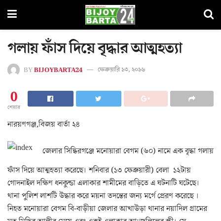
গলায় ফাঁস দিয়ে বৃদ্ধার আত্মহত্যা
BY
BIJOYBARTA24
ফেব্রুয়ারি ১৩, ২০১৬
0
শেয়ার
নারয়ণগঞ্জ,বিজয় বার্তা ২৪
জেলার সিদ্ধিরগঞ্জে মনোয়ারা বেগম (৬০) নামে এক বৃদ্ধা গলায়
ফাঁস দিয়ে আত্মহত্যা করেছে। শনিবার (১৩ ফেব্রুয়ারী) বেলা ১২টায়
গোদনাইল দক্ষিণ ধনকুন্ডা এলাকার শামীমের বাড়িতে এ ঘটনাটি ঘটেছে।
থানা পুলিশ লাশটি উদ্ধার করে ময়না তদন্তের জন্য মর্গে প্রেরণ করেছে ।
নিহত মনোয়ারা বেগম বি-বাড়ীয়া জেলার আখাউড়া থানার নয়াদিল গ্রামের