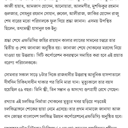
কাজী হায়াৎ, আমজাদ হোসেন, আনোয়ারা, আলমগীর, মুশফিকুর রহমান
গুলজার, সোহনুর রহমান সোহান, রুবেল, আলীরাজ, জাকির হোসেন রাজু
শেষ বারের মতো পরিচালকে ফুল দিয়ে শ্রদ্ধা জানান। এসময় উপস্থিত
ছিলেন, তথ্যমন্ত্রী হাসানুল হক ইনু।
শ্রদ্ধা শেষে এফডিসির জহির রায়হান কালার ল্যাবের সামনের চত্বরে তার
দ্বিতীয় ও শেষ জানাজা অনুষ্ঠিত হয়। জানাজা শেষে খোকনের মরদেহ নিয়ে
যাওয়া হয় উত্তরায়। সিটি কর্পোরেশন কবরস্থানে সমাহিত করা হবে এই প্রয়াত
বরেণ্য পরিচালককে।
সোমবার সকাল সাড়ে ৮টার দিকে রাজধানীর উত্তরাস্থ আধুনিক হাসপাতালে
দীর্ঘদিন চিকিৎসাধীন থাকার পর তিনি মারা যান। মৃত্যুকালে তার বয়স
হয়েছিল ৫৯ বছর। তিনি স্ত্রী, তিন সন্তান ও অসংখ্য গুণগ্রাহী রেখে গেছেন।
রখ্যাত এই চলচ্চিত্র নির্মাতা খোকনের মৃত্যুর খবর ছড়িয়ে পড়তেই
চলচ্চিত্রাঙ্গনে শোকের ছায়া নেমে এসেছে।তার প্রথম নামাজে জানাযা আজ
বাদ জোহুর বাংলাদেশ চলচ্চিত্র উন্নয়ন কর্পোরেশনে(এফডিসি) অনুষ্ঠিত হবে।