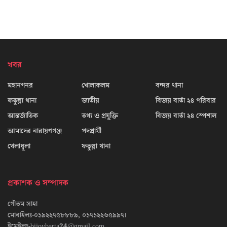
খবর
মহানগনর
খোলাকলম
বন্দর থানা
ফতুল্লা থানা
জাতীয়
বিজয় বার্তা ২৪ পরিবার
আন্তর্জাতিক
তথ্য ও প্রযুক্তি
বিজয় বার্তা ২৪ স্পেশাল
আমাদের নারায়ণগঞ্জ
পদপ্রার্থী
খেলাধূলা
ফতুল্লা থানা
প্রকাশক ও সম্পাদক
গৌতম সাহা
মোবাইলঃ-০১৯২২৭৫৮৮৮৯, ০১৭১২২৬৫৯৯৭।
ইমেইলঃ-bijoybarta24@gmail.com