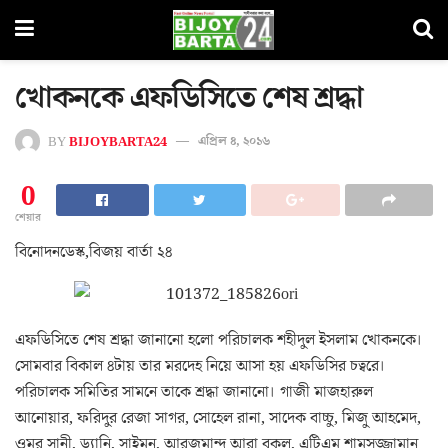
খোকনকে এফডিসিতে শেষ শ্রদ্ধা
BY
BIJOYBARTA24
এপ্রিল ৪, ২০১৬
0
শেয়ার
বিনোদনডেস্ক,বিজয় বার্তা ২৪
এফডিসিতে শেষ শ্রদ্ধা জানানো হলো পরিচালক শহীদুল ইসলাম খোকনকে।
সোমবার বিকাল ৪টায় তার মরদেহ নিয়ে আসা হয় এফডিসির চত্বরে।
পরিচালক সমিতির সামনে তাকে শ্রদ্ধা জানানো। গাজী মাজহারুল
আনোয়ার, ফরিদুর রেজা সাগর, সোহেল রানা, সাদেক বাচ্চু, মিজু আহমেদ,
ওমর সানী, ড্যানি, সাইমন, আরজুমান্দ আরা বকুল, এটিএম শামসুজ্জামান