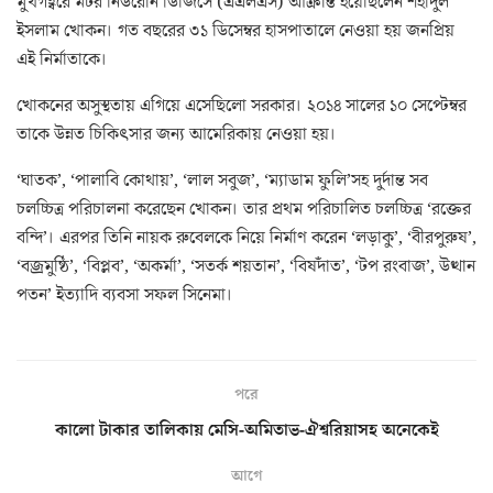
মুখগহ্বরে মটর নিউরোন ডিজিসে (এএলএস) আক্রান্ত হয়েছিলেন শহীদুল
ইসলাম খোকন। গত বছরের ৩১ ডিসেম্বর হাসপাতালে নেওয়া হয় জনপ্রিয়
এই নির্মাতাকে।
খোকনের অসুস্থতায় এগিয়ে এসেছিলো সরকার। ২০১৪ সালের ১০ সেপ্টেম্বর
তাকে উন্নত চিকিৎসার জন্য আমেরিকায় নেওয়া হয়।
‘ঘাতক’, ‘পালাবি কোথায়’, ‘লাল সবুজ’, ‘ম্যাডাম ফুলি’সহ দুর্দান্ত সব
চলচ্চিত্র পরিচালনা করেছেন খোকন। তার প্রথম পরিচালিত চলচ্চিত্র ‘রক্তের
বন্দি’। এরপর তিনি নায়ক রুবেলকে নিয়ে নির্মাণ করেন ‘লড়াকু’, ‘বীরপুরুষ’,
‘বজ্রমুষ্ঠি’, ‘বিপ্লব’, ‘অকর্মা’, ‘সতর্ক শয়তান’, ‘বিষদাঁত’, ‘টপ রংবাজ’, উত্থান
পতন’ ইত্যাদি ব্যবসা সফল সিনেমা।
পরে
কালো টাকার তালিকায় মেসি-অমিতাভ-ঐশ্বরিয়াসহ অনেকেই
আগে