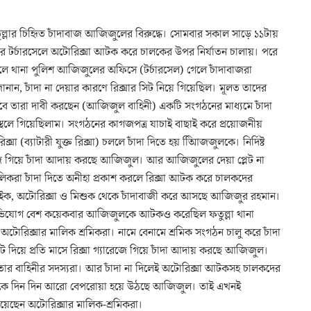
্লার চিহিৃত চাঁদাবাজ আজিজুলের বিরুদ্ধে। সোমবার সকাল সাড়ে ১১টায়
র টর্চারসেলে অটোরিক্সা আটক করে চালকের উপর নির্যাতন চালায়। পরে
লে থানা পুলিশ আজিজুলের অফিসে (টর্চারসেল) গেলে চাঁদাবাজরা
নান, চাঁদা না দেয়ার কারণে রিক্সার সিট নিয়ে গিয়েছিল। মূলত তাদের
 তারা দাবী করছেন (আজিজুল বাহিনী) একটি সংগঠনের মাধ্যমে চাঁদা
লে গিয়েছিলাম। সংগঠনের কাগজপত্র যাচাই বাছাই করে প্রয়োজনীয়
্সা (ব্যাটারী যুক্ত রিক্সা) চললে চাঁদা দিতে হয় আিিজজুলকে। নির্দিষ্ট
গ্যারেজে গিয়ে চাঁদা আদায় করছে আজিজুল। আর আজিজুলের দেয়া প্লেট না
ালিকরা চাঁদা দিতে অনীহা প্রকাশ করলে রিক্সা আটক করে চালকদের
িবাইক, অটোরিক্সা ও মিশুক থেকে চাঁদাবাজী করে আসছে আজিজুর রহমান।
 অভিযোগ বেশ কয়েকবার আজিজুলকে আটকও করেছিল ফতুল্লা থানা
োরিক্সার মালিক শ্রমিকরা। নামে বেনামে শ্রমিক সংগঠন চালু করে চাঁদা
লেট দিয়ে প্রতি মাসে রিক্সা গ্যারেজে গিয়ে চাঁদা আদায় করছে আজিজুল।
ার বাহিনীর সদস্যরা। আর চাঁদা না দিলেই অটোরিক্সা আটকসহ চালকদের
য়ায় থেকে দিন দিন আরো বেপরোয়া হয়ে উঠছে আজিজুল। তাই এখনই
নিয়েছেন অটোরিক্সার মালিক-শ্রমিকরা।