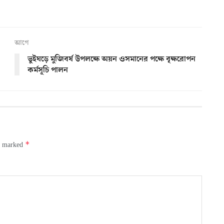
আগে
ভুইঘড়ে মুজিবর্ষ উপলক্ষে অয়ন ওসমানের পক্ষে বৃক্ষরোপন
কর্মসূচি পালন
*
re marked