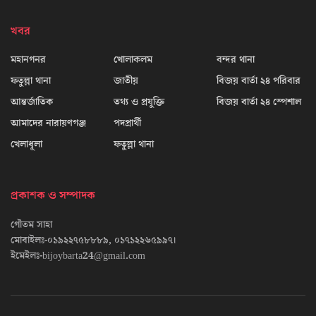
খবর
মহানগনর
খোলাকলম
বন্দর থানা
ফতুল্লা থানা
জাতীয়
বিজয় বার্তা ২৪ পরিবার
আন্তর্জাতিক
তথ্য ও প্রযুক্তি
বিজয় বার্তা ২৪ স্পেশাল
আমাদের নারায়ণগঞ্জ
পদপ্রার্থী
খেলাধূলা
ফতুল্লা থানা
প্রকাশক ও সম্পাদক
গৌতম সাহা
মোবাইলঃ-০১৯২২৭৫৮৮৮৯, ০১৭১২২৬৫৯৯৭।
ইমেইলঃ-bijoybarta24@gmail.com