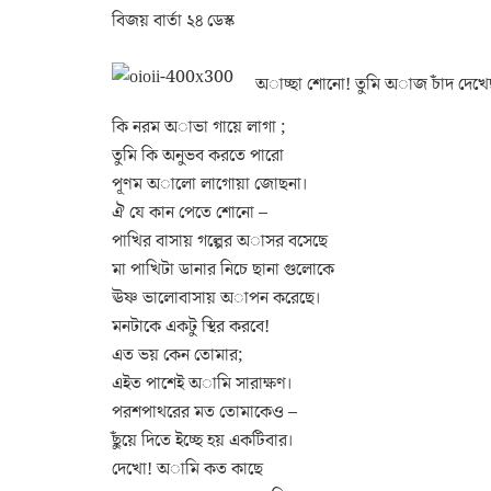
বিজয় বার্তা ২৪ ডেস্ক
অাচ্ছা শোনো! তুমি অাজ চাঁদ দেখ
কি নরম অাভা গায়ে লাগা ;
তুমি কি অনুভব করতে পারো
পূণম অালো লাগোয়া জোছনা।
ঐ যে কান পেতে শোনো –
পাখির বাসায় গল্পের অাসর বসেছে
মা পাখিটা ডানার নিচে ছানা গুলোকে
ঊষ্ণ ভালোবাসায় অাপন করেছে।
মনটাকে একটু স্থির করবে!
এত ভয় কেন তোমার;
এইত পাশেই অামি সারাক্ষণ।
পরশপাথরের মত তোমাকেও –
ছুঁয়ে দিতে ইচ্ছে হয় একটিবার।
দেখো! অামি কত কাছে