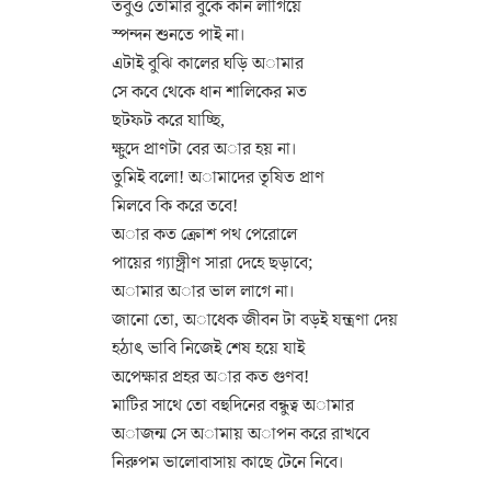
তবুও তোমার বুকে কান লাগিয়ে
স্পন্দন শুনতে পাই না।
এটাই বুঝি কালের ঘড়ি অামার
সে কবে থেকে ধান শালিকের মত
ছটফট করে যাচ্ছি,
ক্ষুদে প্রাণটা বের অার হয় না।
তুমিই বলো! অামাদের তৃষিত প্রাণ
মিলবে কি করে তবে!
অার কত ক্রোশ পথ পেরোলে
পায়ের গ্যাঙ্গ্রীণ সারা দেহে ছড়াবে;
অামার অার ভাল লাগে না।
জানো তো, অাধেক জীবন টা বড়ই যন্ত্রণা দেয়
হঠাৎ ভাবি নিজেই শেষ হয়ে যাই
অপেক্ষার প্রহর অার কত গুণব!
মাটির সাথে তো বহুদিনের বন্ধুত্ব অামার
অাজন্ম সে অামায় অাপন করে রাখবে
নিরুপম ভালোবাসায় কাছে টেনে নিবে।