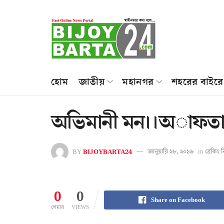
হোম
জাতীয়
মহানগর
শহরের বাইরে
অভিমানী মন।।অাফতাব
BY
BIJOYBARTA24
জানুয়ারি ২৮, ২০১৬
in
ব্রেকিং
0
0
Share on Facebook
শেয়ার
VIEWS