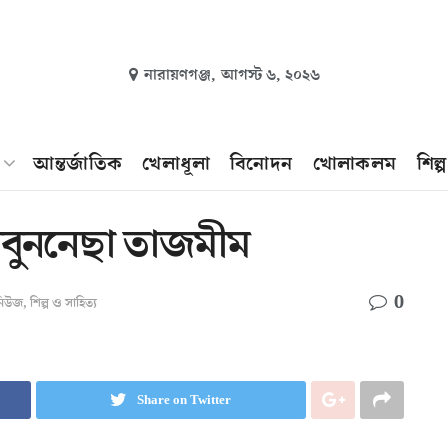
নারায়ণগঞ্জ,
আগস্ট ৬, ২০২৬
আন্তর্জাতিক
খেলাধূলা
বিনোদন
খোলাকলম
শিল্
ুননেছা তাজমীম
0
 নিউজ
,
শিল্প ও সাহিত্য
Share on Twitter