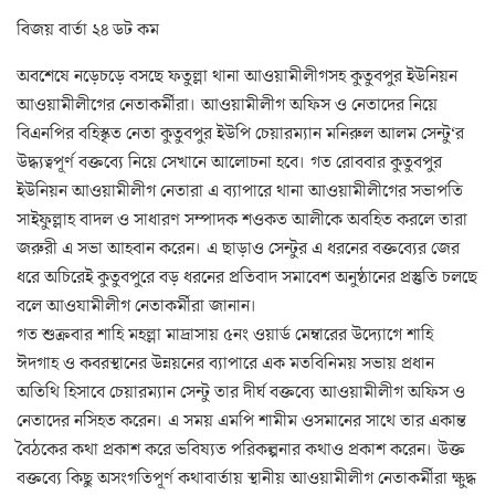
বিজয় বার্তা ২৪ ডট কম
অবশেষে নড়েচড়ে বসছে ফতুল্লা থানা আওয়ামীলীগসহ কুতুবপুর ইউনিয়ন
আওয়ামীলীগের নেতাকর্মীরা। আওয়ামীলীগ অফিস ও নেতাদের নিয়ে
বিএনপির বহিস্কৃত নেতা কুতুবপুর ইউপি চেয়ারম্যান মনিরুল আলম সেন্টু‘র
উদ্ধ্যত্বপূর্ণ বক্তব্যে নিয়ে সেখানে আলোচনা হবে। গত রোববার কুতুবপুর
ইউনিয়ন আওয়ামীলীগ নেতারা এ ব্যাপারে থানা আওয়ামীলীগের সভাপতি
সাইফুল্লাহ বাদল ও সাধারণ সম্পাদক শওকত আলীকে অবহিত করলে তারা
জরুরী এ সভা আহবান করেন। এ ছাড়াও সেন্টুর এ ধরনের বক্তব্যের জের
ধরে অচিরেই কুতুবপুরে বড় ধরনের প্রতিবাদ সমাবেশ অনুষ্ঠানের প্রস্তুতি চলছে
বলে আওযামীলীগ নেতাকর্মীরা জানান।
গত শুক্রবার শাহি মহল্লা মাদ্রাসায় ৫নং ওয়ার্ড মেম্বারের উদ্যোগে শাহি
ঈদগাহ ও কবরস্থানের উন্নয়নের ব্যাপারে এক মতবিনিময় সভায় প্রধান
অতিথি হিসাবে চেয়ারম্যান সেন্টু তার দীর্ঘ বক্তব্যে আওয়ামীলীগ অফিস ও
নেতাদের নসিহত করেন। এ সময় এমপি শামীম ওসমানের সাথে তার একান্ত
বৈঠকের কথা প্রকাশ করে ভবিষ্যত পরিকল্পনার কথাও প্রকাশ করেন। উক্ত
বক্তব্যে কিছু অসংগতিপূর্ণ কথাবার্তায় স্থানীয় আওয়ামীলীগ নেতাকর্মীরা ক্ষুদ্ধ