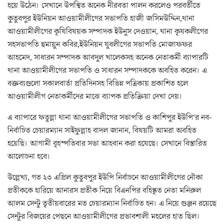
হয়ে উঠেন। সেখানে উপস্থিত অনেক নীরবতা পালন করলেও পরবর্তীতে
কুতুবপুর ইউনিয়ন আওয়ামীলীগের সভাপতি হাজী জসিমউদ্দিন,থানা
আওয়ামীলীগের কৃষিবিষয়ক সম্পাদক ইউনুস দেওয়ান, থানা কৃষকলীগের
সহসভাপতি হুমায়ুন কবির,ইউনিয়ন যুবলীগের সভাপতি মোজাফফর
আহমেদ, সাধারন সম্পাদক আবদুল খালেকসহ অনেক নেতাকর্মী ব্যাপারটি
থানা আওয়ামীলীগের সভাপতি ও সাধারন সম্পাদককে অবহিত করেন। এ
বক্তব্যগুলো সকালবার্তা প্রতিদিনসহ বিভিন্ন পত্রিকায় প্রকাশিত হলে
আওয়ামীলীগ নেতাকর্মীদের মাঝে ব্যাপক প্রতিক্রিয়া দেখা দেয়।
এ ব্যাপারে ফতুল্লা থানা আওয়ামীলীগের সভাপতি ও কাশিপুর ইউপি‘র নব-
নির্বাচিত চেয়ারম্যান সাইফুল্লাহ বাদল জানান, বিষয়টি আমরা অবহিত
হয়েছি। আগামী বৃহস্পতিবার সভা আহবান করা হযেছে। সেখানে বিস্তারিত
আলোচনা হবে।
উল্লেখ্য, গত ২৩ এপ্রিল কুতুবপুর ইউপি নির্বাচনে আওয়ামীলীগের নৌকা
প্রতীককে হারিয়ে আনারস প্রতীক নিয়ে বিএনপির বহিস্কৃত নেতা মনিরুল
আলম সেন্টু তৃতীয়বারের মত চেয়ারম্যান নির্বাচিত হন। এ নিয়ে গুঞ্জন রয়েছে
সেন্টুর বিজয়ের পেছনে আওয়ামীলীগের প্রভাবশালী মহলের হাত ছিল।