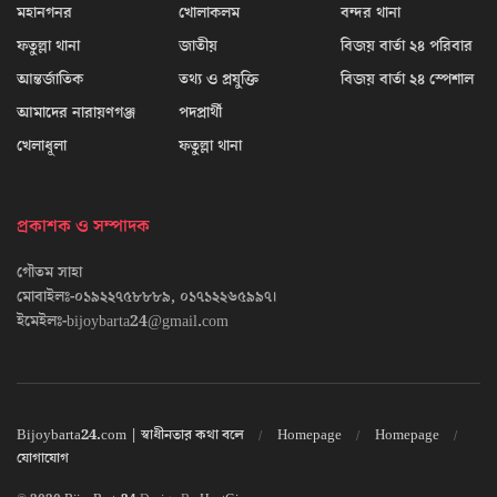
মহানগনর
খোলাকলম
বন্দর থানা
ফতুল্লা থানা
জাতীয়
বিজয় বার্তা ২৪ পরিবার
আন্তর্জাতিক
তথ্য ও প্রযুক্তি
বিজয় বার্তা ২৪ স্পেশাল
আমাদের নারায়ণগঞ্জ
পদপ্রার্থী
খেলাধূলা
ফতুল্লা থানা
প্রকাশক ও সম্পাদক
গৌতম সাহা
মোবাইলঃ-০১৯২২৭৫৮৮৮৯, ০১৭১২২৬৫৯৯৭।
ইমেইলঃ-bijoybarta24@gmail.com
Bijoybarta24.com | স্বাধীনতার কথা বলে
Homepage
Homepage
যোগাযোগ