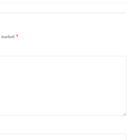
*
re marked