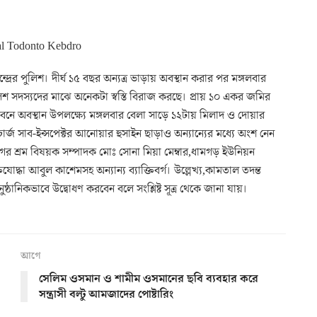
দ্রের পুলিশ। দীর্ঘ ১৫ বছর অন্যত্র ভাড়ায় অবস্থান করার পর মঙ্গলবার
লিশ সদস্যদের মাঝে অনেকটা স্বস্তি বিরাজ করছে। প্রায় ১০ একর জমির
নে অবস্থান উপলক্ষ্যে মঙ্গলবার বেলা সাড়ে ১২টায় মিলাদ ও দোয়ার
র্জ সাব-ইন্সপেক্টর আনোয়ার হুসাইন ছাড়াও অন্যান্যের মধ্যে অংশ নেন
ীগের শ্রম বিষয়ক সম্পাদক মোঃ সোনা মিয়া মেম্বার,ধামগড় ইউনিয়ন
োদ্ধা আবুল কাশেমসহ অন্যান্য ব্যাক্তিবর্গ। উল্লেখ্য,কামতাল তদন্ত
্ঠানিকভাবে উদ্বোধণ করবেন বলে সংশ্লিষ্ট সূত্র থেকে জানা যায়।
আগে
সেলিম ওসমান ও শামীম ওসমানের ছবি ব্যবহার করে
সন্ত্রাসী বল্টু আমজাদের পোষ্টারিং