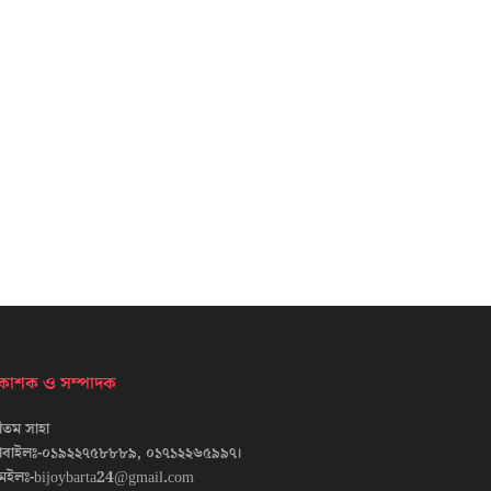
্রকাশক ও সম্পাদক
তম সাহা
োবাইলঃ-০১৯২২৭৫৮৮৮৯, ০১৭১২২৬৫৯৯৭।
েইলঃ-bijoybarta24@gmail.com