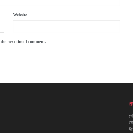
Website
 the next time I comment.
প
গৌ
ম
ইম