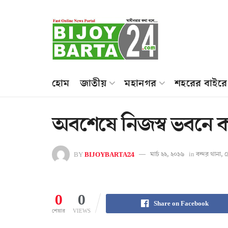
হোম
জাতীয়
মহানগর
শহরের বাইরে
অবশেষে নিজস্ব ভবনে কা
BY
BIJOYBARTA24
মার্চ ২২, ২০১৬
in
বন্দর থানা
,
ব
0
0
Share on Facebook
শেয়ার
VIEWS